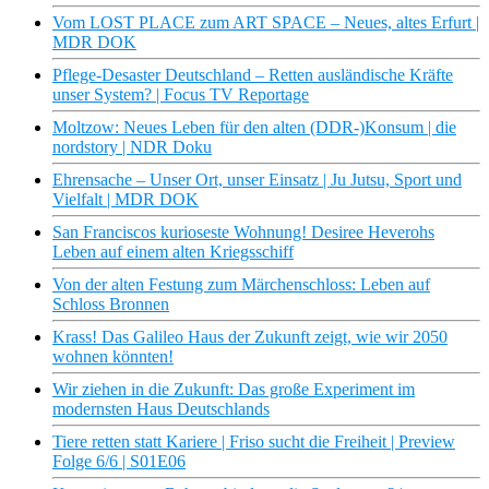
Vom LOST PLACE zum ART SPACE – Neues, altes Erfurt |
MDR DOK
Pflege-Desaster Deutschland – Retten ausländische Kräfte
unser System? | Focus TV Reportage
Moltzow: Neues Leben für den alten (DDR-)Konsum | die
nordstory | NDR Doku
Ehrensache – Unser Ort, unser Einsatz | Ju Jutsu, Sport und
Vielfalt | MDR DOK
San Franciscos kurioseste Wohnung! Desiree Heverohs
Leben auf einem alten Kriegsschiff
Von der alten Festung zum Märchenschloss: Leben auf
Schloss Bronnen
Krass! Das Galileo Haus der Zukunft zeigt, wie wir 2050
wohnen könnten!
Wir ziehen in die Zukunft: Das große Experiment im
modernsten Haus Deutschlands
Tiere retten statt Kariere | Friso sucht die Freiheit | Preview
Folge 6/6 | S01E06