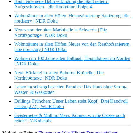
Kann eine neue Bahnverbindung die Stadt retten? |
Aufgeschlossen – die Roomtour | Folge 4
Wohnträume in alten Höfen: Herausforderung Sanierung | die
nordstory | NDR Doku
Neues von der alten Markthalle in Schwerin | Die
Nordreportage | NDR Doku
Wohnträume in alten Höfen: Neues von den Resthofsanierern
| die nordstory | NDR Doku
Wohnen im 100 Jahre alten Ballsaal | Traumhäuser im Norden
| NDR Doku
Neue Bäckerei im alten Bahnhof Kröpelin | Die
Nordreportage | NDR Doku
Leben im selbstgebastelten Paradies: Das Haus ohne Strom-,
Wasser- & Gaskosten
Drillings-Frühchen: Unser Leben steht Kopf | Drei Handvoll
Leben (2 /2) | WDR Doku
Geisternetze & Müll im Meer: Können wir die Ostsee noch
retten? | Y-Kollektiv
Vorheriger Beitrag
Flugzeug auf der Klippe: Das ausgefallene