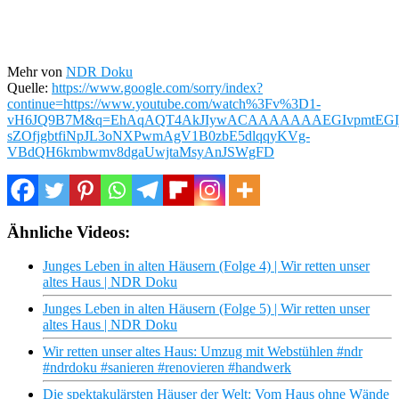
Mehr von
NDR Doku
Quelle:
https://www.google.com/sorry/index?
continue=https://www.youtube.com/watch%3Fv%3D1-
vH6JQ9B7M&q=EhAqAQT4AkJIywACAAAAAAAEGIvpmtEGI
sZOfjgbtfiNpJL3oNXPwmAgV1B0zbE5dlqqyKVg-
VBdQH6kmbwmv8dgaUwjtaMsyAnJSWgFD
Ähnliche Videos:
Junges Leben in alten Häusern (Folge 4) | Wir retten unser
altes Haus | NDR Doku
Junges Leben in alten Häusern (Folge 5) | Wir retten unser
altes Haus | NDR Doku
Wir retten unser altes Haus: Umzug mit Webstühlen #ndr
#ndrdoku #sanieren #renovieren #handwerk
Die spektakulärsten Häuser der Welt: Vom Haus ohne Wände