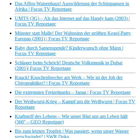
Das Affen-Waisenhaus! Auswilderung der Schimpansen in
Afrika | Focus TV Reportage
UMTS (3G) – Als das Internet auf das Handy kam (2003) |
Focus TV Reportage
Münster statt Malle! Der Wahnsinn der größten Kegel-Party
Europas (2001) | Focus TV Reportage
Baby durch Samenspende? Kinderwunsch ohne Mann |
Focus TV Reportage
Schlager beim Scheich! Deutsche Volksmusik in Dubai
(2001)| Focus TV Reportage
Knack! Knochenbrecher am Werk – Wie ist der Job der
Chiropraktiker? | Focus TV Reportage
Die extremsten Freizeitparks – Japan | Focus TV Reportage
Der Weißwurst-Krieg – Kampf um die Weißwurst | Focus TV
Reportage
Kraftstoff des Lebens – Wie unser Blut uns am Leben hält
(360° – GEO Reportage)
Bis zum letzten Tropfen | Was passiert, wenn unser Wasser
verschwindet? | SWR Doku