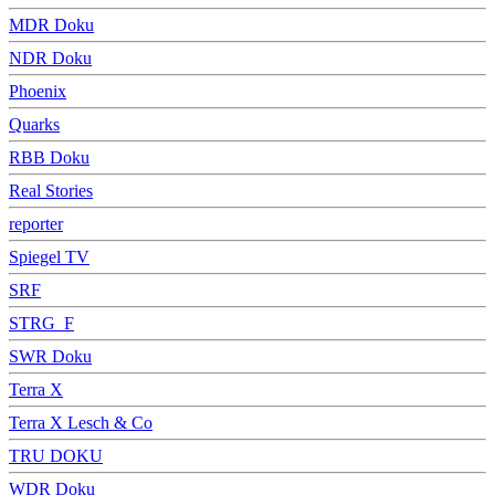
MDR Doku
NDR Doku
Phoenix
Quarks
RBB Doku
Real Stories
reporter
Spiegel TV
SRF
STRG_F
SWR Doku
Terra X
Terra X Lesch & Co
TRU DOKU
WDR Doku