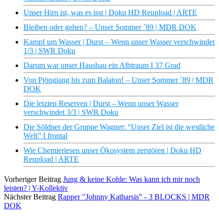
Unser Hirn ist, was es isst | Doku HD Reupload | ARTE
Bleiben oder gehen? – Unser Sommer ´89 | MDR DOK
Kampf um Wasser | Durst – Wenn unser Wasser verschwindet
1/3 | SWR Doku
Darum war unser Hausbau ein Albtraum I 37 Grad
Von Pjöngjang bis zum Balaton! – Unser Sommer ´89 | MDR
DOK
Die letzten Reserven | Durst – Wenn unser Wasser
verschwindet 3/3 | SWR Doku
Die Söldner der Gruppe Wagner: “Unser Ziel ist die westliche
Welt” I frontal
Wie Chemieriesen unser Ökosystem zerstören | Doku HD
Reupload | ARTE
Vorheriger Beitrag
Jung & keine Kohle: Was kann ich mir noch
leisten? | Y-Kollektiv
Nächster Beitrag
Rapper "Johnny Katharsis" - 3 BLOCKS | MDR
DOK