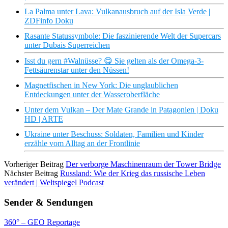
La Palma unter Lava: Vulkanausbruch auf der Isla Verde |
ZDFinfo Doku
Rasante Statussymbole: Die faszinierende Welt der Supercars
unter Dubais Superreichen
Isst du gern #Walnüsse? 😋 Sie gelten als der Omega-3-
Fettsäurenstar unter den Nüssen!
Magnetfischen in New York: Die unglaublichen
Entdeckungen unter der Wasseroberfläche
Unter dem Vulkan – Der Mate Grande in Patagonien | Doku
HD | ARTE
Ukraine unter Beschuss: Soldaten, Familien und Kinder
erzähle vom Alltag an der Frontlinie
Vorheriger Beitrag
Der verborge Maschinenraum der Tower Bridge
Nächster Beitrag
Russland: Wie der Krieg das russische Leben
verändert | Weltspiegel Podcast
Sender & Sendungen
360° – GEO Reportage