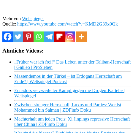
Mehr von
Weltspiegel
Quelle:
https://www.youtube.com/watch?v=KMD2G39x0Qk
Ähnliche Videos:
„Früher war ich frei!“ Das Leben unter der Taliban-Herrschaft
| Galileo | ProSieben
Massendemos in der Türkei – ist Erdogans Herrschaft am
Ende? | Weltspiegel Podcast
Ecuadors verzweifelter Kampf gegen die Drogen-Kartelle |
Weltspiegel
Zwischen strenger Herrschaft, Luxus und Parties: Wer ist
Mohammed bin Salman | ZDFinfo Doku
Machterhalt um jeden Preis: Xi Jinpings repressive Herrschaft
über China | ZDFinfo Doku