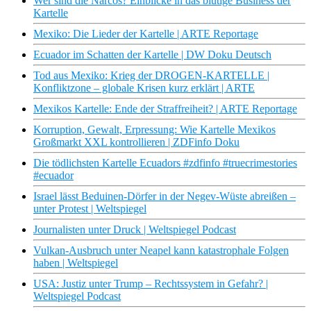
Wer sind die Narcos? Einblicke in das blutige Business der
Kartelle
Mexiko: Die Lieder der Kartelle | ARTE Reportage
Ecuador im Schatten der Kartelle | DW Doku Deutsch
Tod aus Mexiko: Krieg der DROGEN-KARTELLE |
Konfliktzone – globale Krisen kurz erklärt | ARTE
Mexikos Kartelle: Ende der Straffreiheit? | ARTE Reportage
Korruption, Gewalt, Erpressung: Wie Kartelle Mexikos
Großmarkt XXL kontrollieren | ZDFinfo Doku
Die tödlichsten Kartelle Ecuadors #zdfinfo #truecrimestories
#ecuador
Israel lässt Beduinen-Dörfer in der Negev-Wüste abreißen –
unter Protest | Weltspiegel
Journalisten unter Druck | Weltspiegel Podcast
Vulkan-Ausbruch unter Neapel kann katastrophale Folgen
haben | Weltspiegel
USA: Justiz unter Trump – Rechtssystem in Gefahr? |
Weltspiegel Podcast