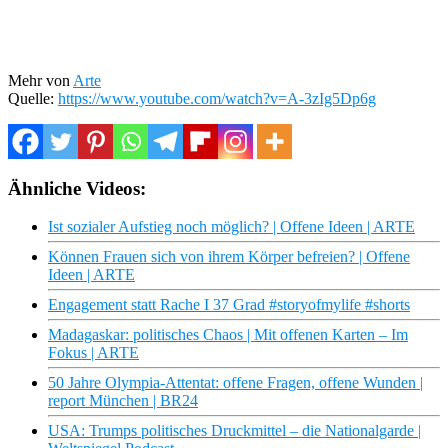
Mehr von
Arte
Quelle:
https://www.youtube.com/watch?v=A-3zIg5Dp6g
Ähnliche Videos:
Ist sozialer Aufstieg noch möglich? | Offene Ideen | ARTE
Können Frauen sich von ihrem Körper befreien? | Offene
Ideen | ARTE
Engagement statt Rache I 37 Grad #storyofmylife #shorts
Madagaskar: politisches Chaos | Mit offenen Karten – Im
Fokus | ARTE
50 Jahre Olympia-Attentat: offene Fragen, offene Wunden |
report München | BR24
USA: Trumps politisches Druckmittel – die Nationalgarde |