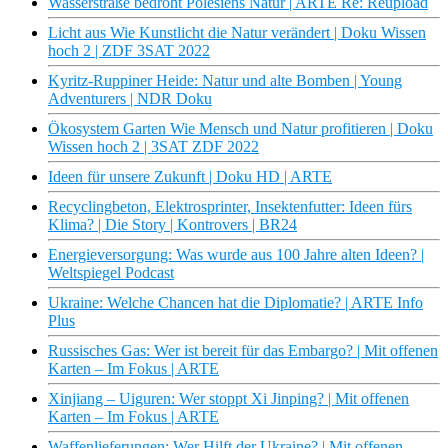
Wasserstraße bedroht Polesiens Natur | ARTE Re: Reupload
Licht aus Wie Kunstlicht die Natur verändert | Doku Wissen
hoch 2 | ZDF 3SAT 2022
Kyritz-Ruppiner Heide: Natur und alte Bomben | Young
Adventurers | NDR Doku
Ökosystem Garten Wie Mensch und Natur profitieren | Doku
Wissen hoch 2 | 3SAT ZDF 2022
Ideen für unsere Zukunft | Doku HD | ARTE
Recyclingbeton, Elektrosprinter, Insektenfutter: Ideen fürs
Klima? | Die Story | Kontrovers | BR24
Energieversorgung: Was wurde aus 100 Jahre alten Ideen? |
Weltspiegel Podcast
Ukraine: Welche Chancen hat die Diplomatie? | ARTE Info
Plus
Russisches Gas: Wer ist bereit für das Embargo? | Mit offenen
Karten – Im Fokus | ARTE
Xinjiang – Uiguren: Wer stoppt Xi Jinping? | Mit offenen
Karten – Im Fokus | ARTE
Waffenlieferungen: Wer Hilft der Ukraine? | Mit offenen