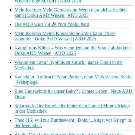
Wissen Folge S01E41 | ARD 2024
Mein Koerper Mein Geruchssinn Wenn man nichts riechen
kann | Doku ARD Wissen | ARD 2023
Die ARD wird 75! 🎉 #ndr #doku #ard
Mein Koerper Meine Konzentration Wie kann ich sie
steigern? | Doku ARD Wissen | ARD 2025
Kampf ums Klima – Was wenn jemand die Sonne abdunkelt |
Doku ARD Wissen | ARD 2025
Warum ein Tabu? Syphilis ist zurück | ganze Doku in der
Mediathek
Kanada im Aufbruch: Neue Partner, neue Märkte, neue Stärke
| Weltspiegel
Eine Hausgeburt für unser Baby? | Echtes Leben | Neue ARD
Doku
Solarpunk: Der Entwickler hinter dem Game | Money Maker
in der Mediathek
Theo (16) will zur Bundeswehr | Doku: „Angst vor Krieg“ in
der Mediathek
Apple: Vom Underdog zum Monster | ganze Doku in der