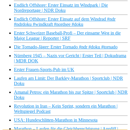
Endlich Offshore: Erster Einsatz im Windpark | Die
Nordreportage | NDR Doku
Endlich Offshore: Erster Einsatz auf dem Windrad #ndr
#ndrdoku #windkraft #nordsee #doku
Erster Schweizer Baseball-Profi – Der einsame Weg in die
Major League | Reporter | SRF
Die Tornado-Jäger: Erster Tornado #ndr #doku #tornado
Nürnberg 1945 – Nazis vor Gericht | Erster Teil | Dokudrama
| MDR DOK
Erster Frauen-Sports-Pub im UK
Laufen am Limit: Der Barkley-Marathon | Sportclub | NDR
Doku
Amanal Petros: ein Marathon bis zur Spitze | Sportclub | NDR
Doku
Revolution in Iran – Kein Sprint, sondern ein Marathon |
Weltspiegel Podcast
USA: Hundeschlitten-Marathon in Minnesota
Marathon – Laufen für die Gleichberechtigung | Anpfiff |