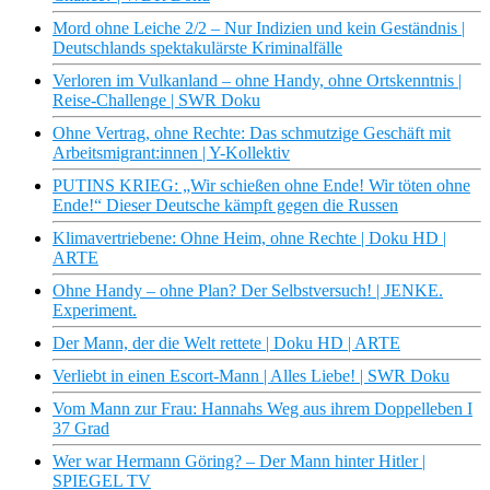
Mord ohne Leiche 2/2 – Nur Indizien und kein Geständnis |
Deutschlands spektakulärste Kriminalfälle
Verloren im Vulkanland – ohne Handy, ohne Ortskenntnis |
Reise-Challenge | SWR Doku
Ohne Vertrag, ohne Rechte: Das schmutzige Geschäft mit
Arbeitsmigrant:innen | Y-Kollektiv
PUTINS KRIEG: „Wir schießen ohne Ende! Wir töten ohne
Ende!“ Dieser Deutsche kämpft gegen die Russen
Klimavertriebene: Ohne Heim, ohne Rechte | Doku HD |
ARTE
Ohne Handy – ohne Plan? Der Selbstversuch! | JENKE.
Experiment.
Der Mann, der die Welt rettete | Doku HD | ARTE
Verliebt in einen Escort-Mann | Alles Liebe! | SWR Doku
Vom Mann zur Frau: Hannahs Weg aus ihrem Doppelleben I
37 Grad
Wer war Hermann Göring? – Der Mann hinter Hitler |
SPIEGEL TV