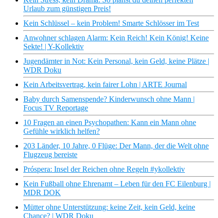
Urlaub zum günstigen Preis!
Kein Schlüssel – kein Problem! Smarte Schlösser im Test
Anwohner schlagen Alarm: Kein Reich! Kein König! Keine
Sekte! | Y-Kollektiv
Jugendämter in Not: Kein Personal, kein Geld, keine Plätze |
WDR Doku
Kein Arbeitsvertrag, kein fairer Lohn | ARTE Journal
Baby durch Samenspende? Kinderwunsch ohne Mann |
Focus TV Reportage
10 Fragen an einen Psychopathen: Kann ein Mann ohne
Gefühle wirklich helfen?
203 Länder, 10 Jahre, 0 Flüge: Der Mann, der die Welt ohne
Flugzeug bereiste
Próspera: Insel der Reichen ohne Regeln #ykollektiv
Kein Fußball ohne Ehrenamt – Leben für den FC Eilenburg |
MDR DOK
Mütter ohne Unterstützung: keine Zeit, kein Geld, keine
Chance? | WDR Doku