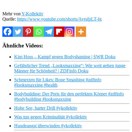
Mehr von
Y-Kollektiv
Quelle:
https://www.youtube.com/shorts/AyrsfpLT-fg
Ähnliche Videos:
Kim Hoss – Kampf gegen Bodyshaming | SWR Doku
Gefährlicher Trend „Looksmaxxing“: Wie weit gehen junge
Männer für Schönheit? | ZDFinfo Doku
Schmerzen für Likes: Bone Smashing #zdfinfo
#looksmaxxing #health
Bodybuilding: Der Preis für den perfekten Körper #zdfinfo
#bodybuilding #looksmaxxing
Hohe See, harter Drill #ykollektiv
Was tun gegen Kriminalität #ykollektiv
Hundeangst überwinden #ykollektiv