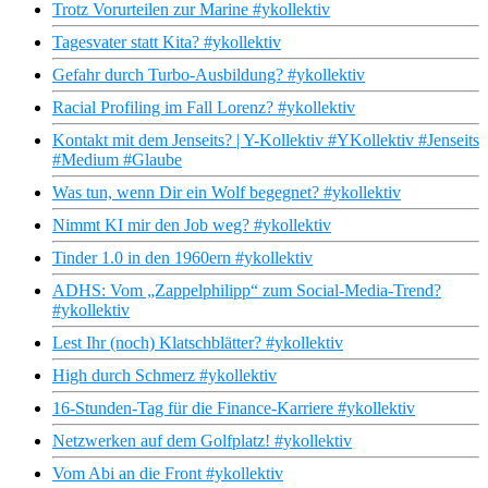
Trotz Vorurteilen zur Marine #ykollektiv
Tagesvater statt Kita? #ykollektiv
Gefahr durch Turbo-Ausbildung? #ykollektiv
Racial Profiling im Fall Lorenz? #ykollektiv
Kontakt mit dem Jenseits? | Y-Kollektiv #YKollektiv #Jenseits
#Medium #Glaube
Was tun, wenn Dir ein Wolf begegnet? #ykollektiv
Nimmt KI mir den Job weg? #ykollektiv
Tinder 1.0 in den 1960ern #ykollektiv
ADHS: Vom „Zappelphilipp“ zum Social-Media-Trend?
#ykollektiv
Lest Ihr (noch) Klatschblätter? #ykollektiv
High durch Schmerz #ykollektiv
16-Stunden-Tag für die Finance-Karriere #ykollektiv
Netzwerken auf dem Golfplatz! #ykollektiv
Vom Abi an die Front #ykollektiv