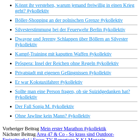
Könnt ihr verstehen, warum jemand freiwillig in einen Krieg
geht? #ykollektiv
Böller-Shopping an der polnischen Grenze #ykollektiv
Silvesterstimmung bei der Feuerwehr Berlin #ykollektiv
Dwayne und Jeremy Schlappen über Böllern an Silvester
#ykollektiv
Kampf-Training mit kaputten Waffen #ykollektiv
Próspera: Insel der Reichen ohne Regeln #ykollektiv
Privatstadt mit eigenen Gefängnissen #ykollektiv
Er war Kokstaxifahrer #ykollektiv
Sollte man eine Person fragen, ob sie Suizidgedanken hat?
#ykollektiv
Der Fall Sonja M. #ykollektiv
Ohne Jawline kein Mann? #ykollektiv
Vorheriger Beitrag
Mein erster Marathon #ykollektik
Nächster Beitrag
Area 47 & Co - So krass sind Outdoor-
Freizeitparks! | Focus TV Reportage X K1 Magazin