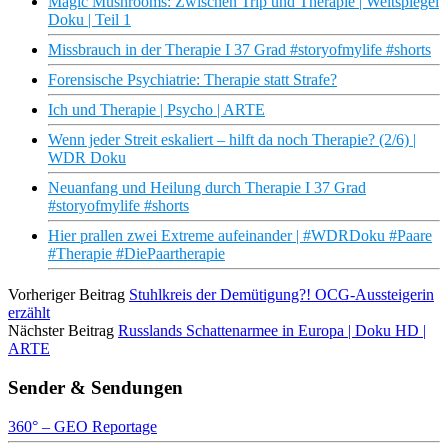
Magic Mushrooms: Zwischen Trip und Therapie | Weltspiegel
Doku | Teil 1
Missbrauch in der Therapie I 37 Grad #storyofmylife #shorts
Forensische Psychiatrie: Therapie statt Strafe?
Ich und Therapie | Psycho | ARTE
Wenn jeder Streit eskaliert – hilft da noch Therapie? (2/6) |
WDR Doku
Neuanfang und Heilung durch Therapie I 37 Grad
#storyofmylife #shorts
Hier prallen zwei Extreme aufeinander | #WDRDoku #Paare
#Therapie #DiePaartherapie
Vorheriger Beitrag
Stuhlkreis der Demütigung?! OCG-Aussteigerin
erzählt
Nächster Beitrag
Russlands Schattenarmee in Europa | Doku HD |
ARTE
Sender & Sendungen
360° – GEO Reportage