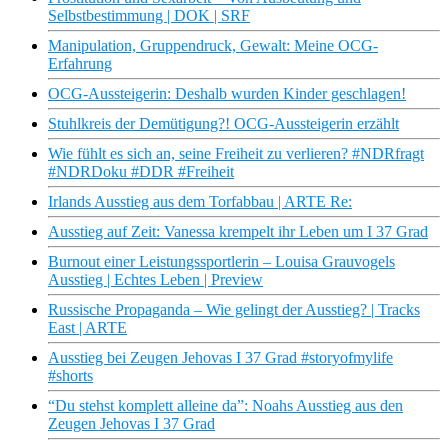
Selbstbestimmung | DOK | SRF
Manipulation, Gruppendruck, Gewalt: Meine OCG-
Erfahrung
OCG-Aussteigerin: Deshalb wurden Kinder geschlagen!
Stuhlkreis der Demütigung?! OCG-Aussteigerin erzählt
Wie fühlt es sich an, seine Freiheit zu verlieren? #NDRfragt
#NDRDoku #DDR #Freiheit
Irlands Ausstieg aus dem Torfabbau | ARTE Re:
Ausstieg auf Zeit: Vanessa krempelt ihr Leben um I 37 Grad
Burnout einer Leistungssportlerin – Louisa Grauvogels
Ausstieg | Echtes Leben | Preview
Russische Propaganda – Wie gelingt der Ausstieg? | Tracks
East | ARTE
Ausstieg bei Zeugen Jehovas I 37 Grad #storyofmylife
#shorts
“Du stehst komplett alleine da”: Noahs Ausstieg aus den
Zeugen Jehovas I 37 Grad