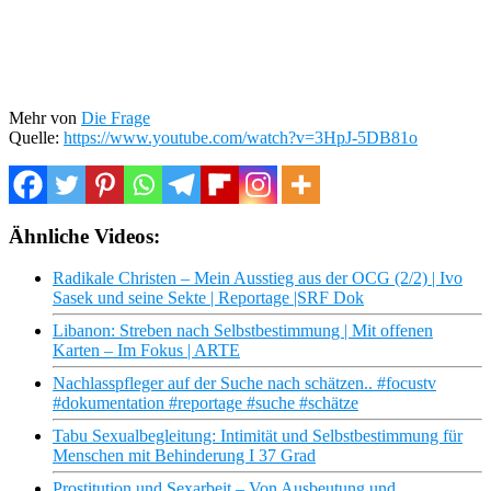
Mehr von
Die Frage
Quelle:
https://www.youtube.com/watch?v=3HpJ-5DB81o
Ähnliche Videos:
Radikale Christen – Mein Ausstieg aus der OCG (2/2) | Ivo
Sasek und seine Sekte | Reportage |SRF Dok
Libanon: Streben nach Selbstbestimmung | Mit offenen
Karten – Im Fokus | ARTE
Nachlasspfleger auf der Suche nach schätzen.. #focustv
#dokumentation #reportage #suche #schätze
Tabu Sexualbegleitung: Intimität und Selbstbestimmung für
Menschen mit Behinderung I 37 Grad
Prostitution und Sexarbeit – Von Ausbeutung und