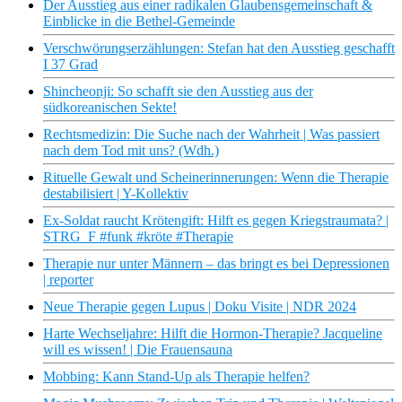
Der Ausstieg aus einer radikalen Glaubensgemeinschaft &
Einblicke in die Bethel-Gemeinde
Verschwörungserzählungen: Stefan hat den Ausstieg geschafft
I 37 Grad
Shincheonji: So schafft sie den Ausstieg aus der
südkoreanischen Sekte!
Rechtsmedizin: Die Suche nach der Wahrheit | Was passiert
nach dem Tod mit uns? (Wdh.)
Rituelle Gewalt und Scheinerinnerungen: Wenn die Therapie
destabilisiert | Y-Kollektiv
Ex-Soldat raucht Krötengift: Hilft es gegen Kriegstraumata? |
STRG_F #funk #kröte #Therapie
Therapie nur unter Männern – das bringt es bei Depressionen
| reporter
Neue Therapie gegen Lupus | Doku Visite | NDR 2024
Harte Wechseljahre: Hilft die Hormon-Therapie? Jacqueline
will es wissen! | Die Frauensauna
Mobbing: Kann Stand-Up als Therapie helfen?