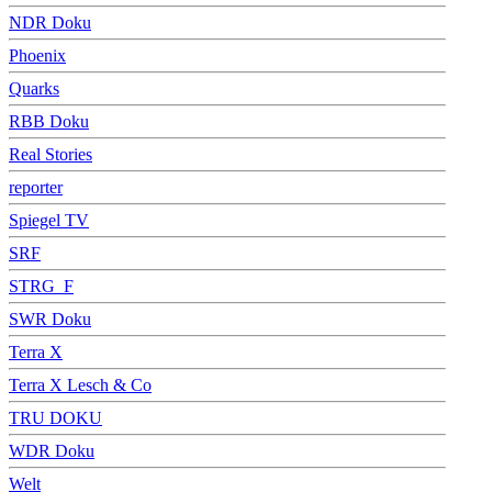
NDR Doku
Phoenix
Quarks
RBB Doku
Real Stories
reporter
Spiegel TV
SRF
STRG_F
SWR Doku
Terra X
Terra X Lesch & Co
TRU DOKU
WDR Doku
Welt