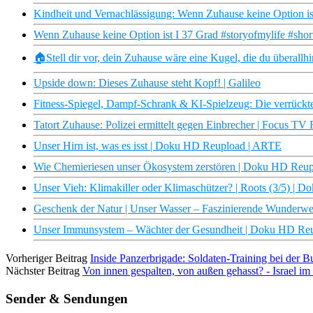
Kindheit und Vernachlässigung: Wenn Zuhause keine Option is
Wenn Zuhause keine Option ist I 37 Grad #storyofmylife #shor
🏠Stell dir vor, dein Zuhause wäre eine Kugel, die du überall
Upside down: Dieses Zuhause steht Kopf! | Galileo
Fitness-Spiegel, Dampf-Schrank & KI-Spielzeug: Die verrückt
Tatort Zuhause: Polizei ermittelt gegen Einbrecher | Focus TV
Unser Hirn ist, was es isst | Doku HD Reupload | ARTE
Wie Chemieriesen unser Ökosystem zerstören | Doku HD Reu
Unser Vieh: Klimakiller oder Klimaschützer? | Roots (3/5) |
Geschenk der Natur | Unser Wasser – Faszinierende Wunderwe
Unser Immunsystem – Wächter der Gesundheit | Doku HD Re
Vorheriger Beitrag
Inside Panzerbrigade: Soldaten-Training bei der
Nächster Beitrag
Von innen gespalten, von außen gehasst? - Israel im
Sender & Sendungen