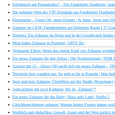
Erfolgreich mit Permakultur? – Die Frankfurter Stadtfarm | doku
Die geheime Welt des VIP-Terminals am Frankfurter Flughafe
Ehrensache – Unser Ort, unser Einsatz | Ju Jutsu, Sport und 
Zuhause im LKW: Familienleben auf kleinstem Raum I 37 Gra
Demenz: Ein Zuhause im Heim und in der Gesellschaft finden 
Mein kaltes Zuhause in Portugal | ARTE Re:
Verlassene Eltern: Wenn das eigene Kind von Zuhause wegläuf
Ein neues Zuhause für den Zirkus | Die Nordreportage | NDR
Auszug mit 13 – Alexa (18) sucht sich ein neues Zuhause 
Truckerin Ines wandert aus: So geht es ihr in Kanada | Was be
Jung und kein Zuhause: Überleben auf der Straße (Reportage
Aufwachsen mit zwei Kulturen: Wo ist „Zuhause“?
Ein neues Zuhause für das Baby | Raus aufs Land | Staffel 2
Gleichberechtigung zuhause: Warum leisten Frauen immer noch 
Weiblich und obdachlos: Gewalt, Angst und der Weg zurück in