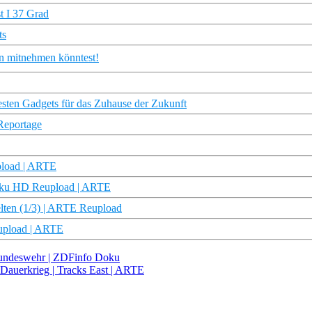
t I 37 Grad
ts
hin mitnehmen könntest!
esten Gadgets für das Zuhause der Zukunft
 Reportage
pload | ARTE
 Doku HD Reupload | ARTE
lten (1/3) | ARTE Reupload
upload | ARTE
 Bundeswehr | ZDFinfo Doku
 Dauerkrieg | Tracks East | ARTE