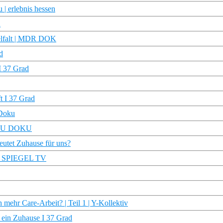
 | erlebnis hessen
n
Vielfalt | MDR DOK
d
I 37 Grad
t I 37 Grad
 Doku
– TRU DOKU
deutet Zuhause für uns?
) | SPIEGEL TV
mehr Care-Arbeit? | Teil 1 | Y-Kollektiv
 ein Zuhause I 37 Grad