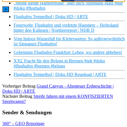
„Meine kleine Hämorrhoide“ oder auch Spürhund Matz #ndr
#doku #flughafen
×
Flughafen Tempelhof | Doku HD | ARTE
Feuerwehr, Flughafen und verletzte Haustiere – Helgoland
hinter den Kulissen | Nordseereport | NDR D
Vom Indoor-Wasserfall bis Klettergarten: So außergewöhnlich
ist Singapurs Flughafen!
Geheimnis Flughafen Frankfurt: Leben, wo andere abheben!
XXL Fracht für den Beluga in Bremen #ndr #doku
#flughafen #bremen #beluga
Flughafen Tempelhof | Doku HD Reupload | ARTE
Vorheriger Beitrag
Grand Canyon - Abenteuer Erdgeschichte |
Doku HD | ARTE
Nächster Beitrag
Streife fahren mit einem KONFISZIERTEN
Sportwagen?
Sender & Sendungen
360° – GEO Reportage