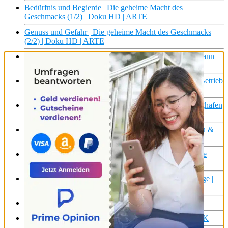
Bedürfnis und Begierde | Die geheime Macht des
Geschmacks (1/2) | Doku HD | ARTE
Genuss und Gefahr | Die geheime Macht des Geschmacks
(2/2) | Doku HD | ARTE
Hitlers Verwalter: Die geheime Macht des Martin Bormann |
ZDFinfo Doku
100 Jahre Flughafen Stuttgart: Die Menschen, die den Betrieb
möglich machen | SWR Doku
XXL-Fracht für die Beluga in Bremen I Abenteuer Flughafen
(2/2) | Die Nordreportage | NDR Doku
TXL – Alles außer Flughafen! | Die rbb Reporter | Doku &
Reportage
Nachts neben der Landebahn: Flughafen Hannover | Die
Nordreportage | NDR Doku
Hamburgs Flughafen im Ferienfieber | Die Nordreportage |
NDR Doku
Flamingos oder Flughafen? | ARTE Re:
LEJ exklusiv: Der Flughafen Leipzig-Halle | MDR DOK