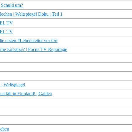
t Schuld um?
echen | Weltspiegel Doku | Teil 1
EGEL TV
EGEL TV
die ersten #Lebensretter vor Ort
d die Einsätze? | Focus TV Reportage
 | Weltspiegel
fall in Finnland! | Galileo
ieben