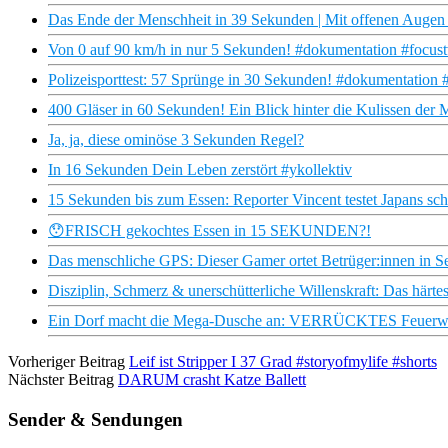
Das Ende der Menschheit in 39 Sekunden | Mit offenen Auge
Von 0 auf 90 km/h in nur 5 Sekunden! #dokumentation #focust
Polizeisporttest: 57 Sprünge in 30 Sekunden! #dokumentation #
400 Gläser in 60 Sekunden! Ein Blick hinter die Kulissen der 
Ja, ja, diese ominöse 3 Sekunden Regel?
In 16 Sekunden Dein Leben zerstört #ykollektiv
15 Sekunden bis zum Essen: Reporter Vincent testet Japans sch
😯FRISCH gekochtes Essen in 15 SEKUNDEN?!
Das menschliche GPS: Dieser Gamer ortet Betrüger:innen in 
Disziplin, Schmerz & unerschütterliche Willenskraft: Das härt
Ein Dorf macht die Mega-Dusche an: VERRÜCKTES Feuerwehr-
Vorheriger Beitrag
Leif ist Stripper I 37 Grad #storyofmylife #shorts
Nächster Beitrag
DARUM crasht Katze Ballett
Sender & Sendungen