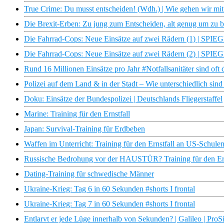
True Crime: Du musst entscheiden! (Wdh.) | Wie gehen wir mi
Die Brexit-Erben: Zu jung zum Entscheiden, alt genug um zu bl
Die Fahrrad-Cops: Neue Einsätze auf zwei Rädern (1) | SPI
Die Fahrrad-Cops: Neue Einsätze auf zwei Rädern (2) | SPI
Rund 16 Millionen Einsätze pro Jahr #Notfallsanitäter sind oft 
Polizei auf dem Land & in der Stadt – Wie unterschiedlich sin
Doku: Einsätze der Bundespolizei | Deutschlands Fliegerstaffel
Marine: Training für den Ernstfall
Japan: Survival-Training für Erdbeben
Waffen im Unterricht: Training für den Ernstfall an US-Schulen
Russische Bedrohung vor der HAUSTÜR? Training für den Ernst
Dating-Training für schwedische Männer
Ukraine-Krieg: Tag 6 in 60 Sekunden #shorts I frontal
Ukraine-Krieg: Tag 7 in 60 Sekunden #shorts I frontal
Entlarvt er jede Lüge innerhalb von Sekunden? | Galileo | ProS