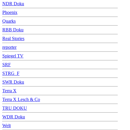
NDR Doku
Phoenix
Quarks
RBB Doku
Real Stories
reporter
Spiegel TV
SRF
STRG_F
SWR Doku
Terra X
Terra X Lesch & Co
TRU DOKU
WDR Doku
Welt