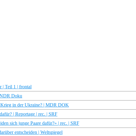
 Teil 1 | frontal
 | NDR Doku
en Krieg in der Ukraine? | MDR DOK
afür? | Reportage | rec. | SRF
en sich junge Paare dafür?» | rec. | SRF
rüber entscheiden | Weltspiegel