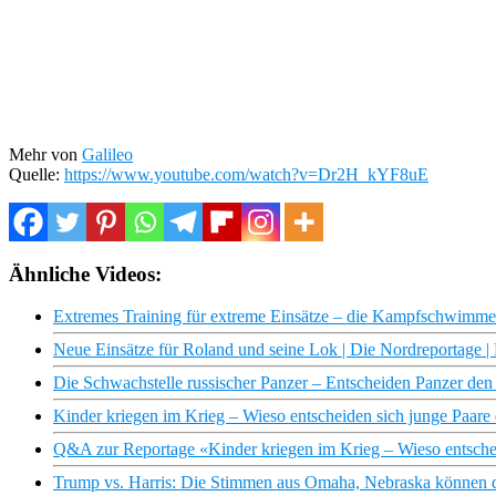
Mehr von
Galileo
Quelle:
https://www.youtube.com/watch?v=Dr2H_kYF8uE
Ähnliche Videos:
Extremes Training für extreme Einsätze – die Kampfschwimmer |
Neue Einsätze für Roland und seine Lok | Die Nordreportage
Die Schwachstelle russischer Panzer – Entscheiden Panzer d
Kinder kriegen im Krieg – Wieso entscheiden sich junge Paare d
Q&A zur Reportage «Kinder kriegen im Krieg – Wieso entscheid
Trump vs. Harris: Die Stimmen aus Omaha, Nebraska können da