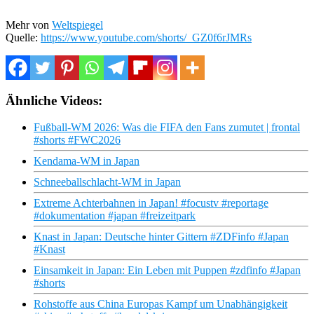
Mehr von
Weltspiegel
Quelle:
https://www.youtube.com/shorts/_GZ0f6rJMRs
Ähnliche Videos:
Fußball-WM 2026: Was die FIFA den Fans zumutet | frontal
#shorts #FWC2026
Kendama-WM in Japan
Schneeballschlacht-WM in Japan
Extreme Achterbahnen in Japan! #focustv #reportage
#dokumentation #japan #freizeitpark
Knast in Japan: Deutsche hinter Gittern #ZDFinfo #Japan
#Knast
Einsamkeit in Japan: Ein Leben mit Puppen #zdfinfo #Japan
#shorts
Rohstoffe aus China Europas Kampf um Unabhängigkeit