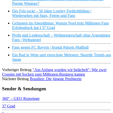
Puente Wimmer?
Der Fels rockt – 50 Jahre Loreley Freilichtbühne |
Wiedersehen mit Stars, Feiern und Fans
Gefangen im Algorithmus: Warum Noel trotz Millionen Fans
Erfolgsdruck hat I 37 Grad
Profit statt Leidenschaft – Weltmeisterschaft ohne Argentinien
Fans | Weltspiegel
Fans gegen FC Bayern | frontal #shorts #fußball
Ein Bad in Wein und viereckige Melonen: Skurrile Trends aus
Japan
Vorheriger Beitrag
"Am Anfang wurden wir belächelt": Wie zwei
Cousins mit Socken zum Millionen-Business kamen
Nächster Beitrag
Brasilien: Die jüngste Predigerin
Sender & Sendungen
360° – GEO Reportage
37 Grad