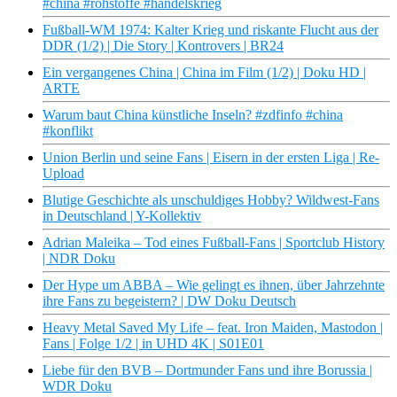
#china #rohstoffe #handelskrieg
Fußball-WM 1974: Kalter Krieg und riskante Flucht aus der
DDR (1/2) | Die Story | Kontrovers | BR24
Ein vergangenes China | China im Film (1/2) | Doku HD |
ARTE
Warum baut China künstliche Inseln? #zdfinfo #china
#konflikt
Union Berlin und seine Fans | Eisern in der ersten Liga | Re-
Upload
Blutige Geschichte als unschuldiges Hobby? Wildwest-Fans
in Deutschland | Y-Kollektiv
Adrian Maleika – Tod eines Fußball-Fans | Sportclub History
| NDR Doku
Der Hype um ABBA – Wie gelingt es ihnen, über Jahrzehnte
ihre Fans zu begeistern? | DW Doku Deutsch
Heavy Metal Saved My Life – feat. Iron Maiden, Mastodon |
Fans | Folge 1/2 | in UHD 4K | S01E01
Liebe für den BVB – Dortmunder Fans und ihre Borussia |
WDR Doku