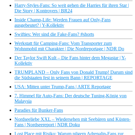
Harry-Styles-Fans: So weit gehen die Harries für ihren Star |
Die Story | Kontrovers | BR24
Inside Champ-Life: Werden Frauen auf Only-Fans
ausgebeutet? | Y-Kollektiv
Swifties: Wer sind die Fake-Fans? #shorts
Werkstatt für Camping-Fans: Vom Transporter zum
Wohnmobil mit Charakter | Die Nordreportage | NDR Do
Der Taylor Swift Kult – Die Fans hinter dem Megastar | Y-
Kollektiv
TRUMPLAND – Only Fans von Donald Trump! Darum sind
die Südstaaten fest in seinem Bann | REPORTAGE
USA: Mitten unter Trump-Fans | ARTE Reportage
7. Himmel für Auto-Fans: Der deutsche Tuning-König von
Malaysia
Paradies für Bunker-Fans
Nordseeliebe XXL – Wiedersehen mit Seebären und Küsten-
Fans | Nordseereport | NDR Doku
Lost Place mit Risiko: Warum pilgern Adrenalin-Fans zur