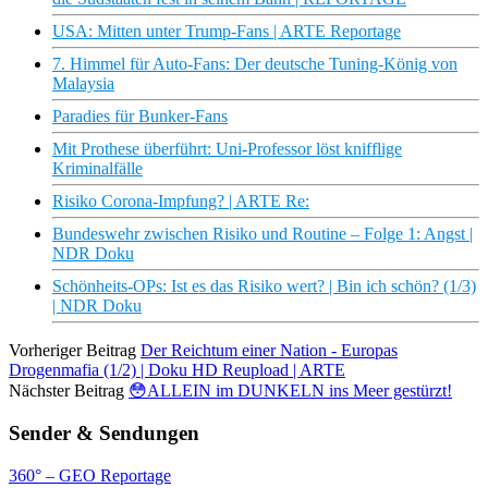
USA: Mitten unter Trump-Fans | ARTE Reportage
7. Himmel für Auto-Fans: Der deutsche Tuning-König von
Malaysia
Paradies für Bunker-Fans
Mit Prothese überführt: Uni-Professor löst knifflige
Kriminalfälle
Risiko Corona-Impfung? | ARTE Re:
Bundeswehr zwischen Risiko und Routine – Folge 1: Angst |
NDR Doku
Schönheits-OPs: Ist es das Risiko wert? | Bin ich schön? (1/3)
| NDR Doku
Vorheriger Beitrag
Der Reichtum einer Nation - Europas
Drogenmafia (1/2) | Doku HD Reupload | ARTE
Nächster Beitrag
😳ALLEIN im DUNKELN ins Meer gestürzt!
Sender & Sendungen
360° – GEO Reportage