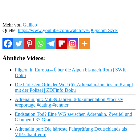
Mehr von
Galileo
Quelle:
https://www.youtube.com/watch?v=QQpchm-Szck
Ähnliche Videos:
Pilgern in Europa – Über die Alpen bis nach Rom | SWR
Doku
Die härtesten Orte der Welt (6): Adrenalin-Junkies im Kampf
mit der Polizei | ZDFinfo Doku
Adrenalin pur: Mit 89 Jahren! #dokumentation #focustv
#reportage #dating #rentner
Endstation Tod? Eine WG zwischen Adrenalin, Zweifel und
Glauben I 37 Grad
Adrenalin pur: Die härteste Fahrprüfung Deutschlands als
VIP-Chauffeure