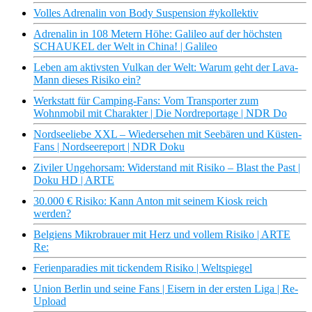
Volles Adrenalin von Body Suspension #ykollektiv
Adrenalin in 108 Metern Höhe: Galileo auf der höchsten
SCHAUKEL der Welt in China! | Galileo
Leben am aktivsten Vulkan der Welt: Warum geht der Lava-
Mann dieses Risiko ein?
Werkstatt für Camping-Fans: Vom Transporter zum
Wohnmobil mit Charakter | Die Nordreportage | NDR Do
Nordseeliebe XXL – Wiedersehen mit Seebären und Küsten-
Fans | Nordseereport | NDR Doku
Ziviler Ungehorsam: Widerstand mit Risiko – Blast the Past |
Doku HD | ARTE
30.000 € Risiko: Kann Anton mit seinem Kiosk reich
werden?
Belgiens Mikrobrauer mit Herz und vollem Risiko | ARTE
Re:
Ferienparadies mit tickendem Risiko | Weltspiegel
Union Berlin und seine Fans | Eisern in der ersten Liga | Re-
Upload