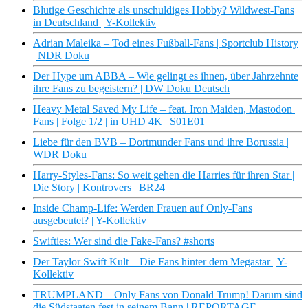
Blutige Geschichte als unschuldiges Hobby? Wildwest-Fans
in Deutschland | Y-Kollektiv
Adrian Maleika – Tod eines Fußball-Fans | Sportclub History
| NDR Doku
Der Hype um ABBA – Wie gelingt es ihnen, über Jahrzehnte
ihre Fans zu begeistern? | DW Doku Deutsch
Heavy Metal Saved My Life – feat. Iron Maiden, Mastodon |
Fans | Folge 1/2 | in UHD 4K | S01E01
Liebe für den BVB – Dortmunder Fans und ihre Borussia |
WDR Doku
Harry-Styles-Fans: So weit gehen die Harries für ihren Star |
Die Story | Kontrovers | BR24
Inside Champ-Life: Werden Frauen auf Only-Fans
ausgebeutet? | Y-Kollektiv
Swifties: Wer sind die Fake-Fans? #shorts
Der Taylor Swift Kult – Die Fans hinter dem Megastar | Y-
Kollektiv
TRUMPLAND – Only Fans von Donald Trump! Darum sind
die Südstaaten fest in seinem Bann | REPORTAGE