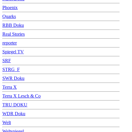
Phoenix
Quarks
RBB Doku
Real Stories
reporter
Spiegel TV
SRF
STRG_F
SWR Doku
Terra X
Terra X Lesch & Co
TRU DOKU
WDR Doku
Welt
Weltspiegel