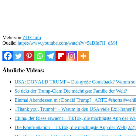
Mehr von
ZDF Info
Quelle:
https://www.youtube.com/watch?v=5aDInFH_dM4
Ähnliche Videos:
USA: DONALD TRUMP – Das große Comeback? Warum so vie
So tickt der Trump-Clan: Die mächtigste Familie der Welt?
Einmal Abendessen mit Donald Trump? | ARTE #shorts #wahlk
„Thank you, Trump!“ – Warum in den USA viele Exil-Iraner Pr
China, der Riese erwacht – TikTok, die mächtigste App der W
Die Konfrontation – TikTok, die mächtigste App der Welt (2/