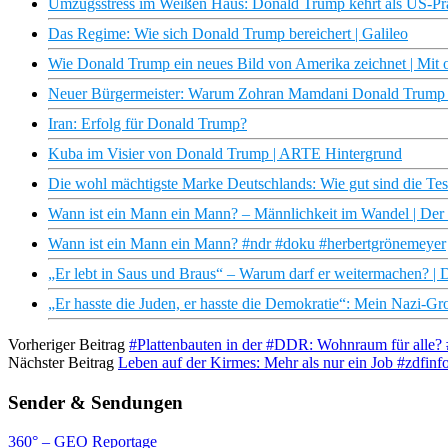
Umzugsstress im Weißen Haus: Donald Trump kehrt als US-Prä
Das Regime: Wie sich Donald Trump bereichert | Galileo
Wie Donald Trump ein neues Bild von Amerika zeichnet | Mit
Neuer Bürgermeister: Warum Zohran Mamdani Donald Trump he
Iran: Erfolg für Donald Trump?
Kuba im Visier von Donald Trump | ARTE Hintergrund
Die wohl mächtigste Marke Deutschlands: Wie gut sind die Test
Wann ist ein Mann ein Mann? – Männlichkeit im Wandel | Der
Wann ist ein Mann ein Mann? #ndr #doku #herbertgrönemeyer
„Er lebt in Saus und Braus“ – Warum darf er weitermachen? |
„Er hasste die Juden, er hasste die Demokratie“: Mein Nazi-Gro
Vorheriger Beitrag
#Plattenbauten in der #DDR: Wohnraum für alle? #
Nächster Beitrag
Leben auf der Kirmes: Mehr als nur ein Job #zdfinf
Sender & Sendungen
360° – GEO Reportage