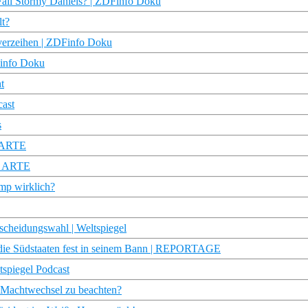
Fall Stormy Daniels? | ZDFinfo Doku
lt?
 verzeihen | ZDFinfo Doku
Finfo Doku
t
cast
s
| ARTE
 | ARTE
mp wirklich?
cheidungswahl | Weltspiegel
e Südstaaten fest in seinem Bann | REPORTAGE
tspiegel Podcast
m Machtwechsel zu beachten?