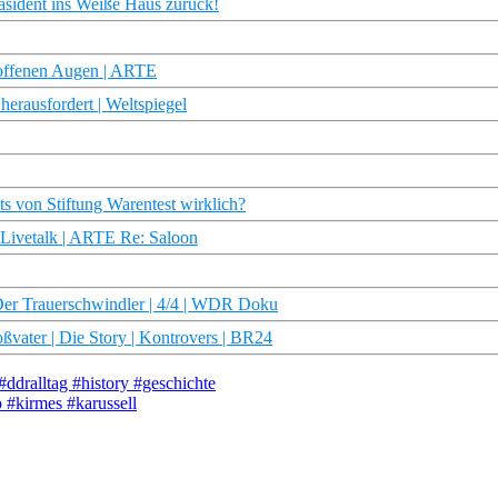
sident ins Weiße Haus zurück!
 offenen Augen | ARTE
rausfordert | Weltspiegel
s von Stiftung Warentest wirklich?
 Livetalk | ARTE Re: Saloon
 Der Trauerschwindler | 4/4 | WDR Doku
ßvater | Die Story | Kontrovers | BR24
ddralltag #history #geschichte
o #kirmes #karussell