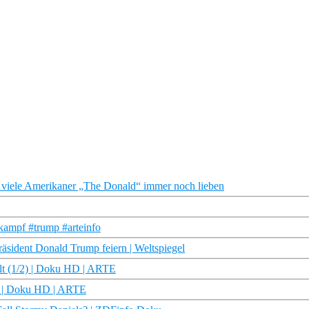
le Amerikaner „The Donald“ immer noch lieben
ampf #trump #arteinfo
äsident Donald Trump feiern | Weltspiegel
elt (1/2) | Doku HD | ARTE
2) | Doku HD | ARTE