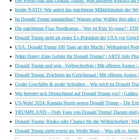
Der Porno-Star und Donald Trump: Was passierte wirklich im 
Inside NATO: Wie agiert das mächtigste Militärbündnis der We
Ist Donald Trump unantastbar? Warum seine Wähler ihm alles
Die mächtigste Frau Nordkoreas – Wer ist Kim Yo-jong? | ZD
Donald Trump steht als erster Ex-Präsident der USA vor Gerich
USA: Donald Trump 100 Tage an der Macht | Weltspiegel Pod
Nikki Haley: Eine Gefahr für Donald Trump? | ARTE Info Plu
Donald Trump und sein „Verbrecherfoto | Mit offenen Augen 
Donald Trump: Zeichnen im Gerichtssaal | Mit offenen Augen
Große Geschäfte & große Schulden – Wie reich ist Donald Tru
Wie bereitet sich Deutschland auf Donald Trump vor? | Galileo
US-Wahl 2024: Kamala Harris gegen Donald Trump – Die Ents
TRUMPLAND – Only Fans von Donald Trump! Darum sind di
Donald Trump: Risiko oder Chance für die Weltsicherheit | Wel
Donald Trump zieht erneut ins Weiße Haus – Was gilt es, bei