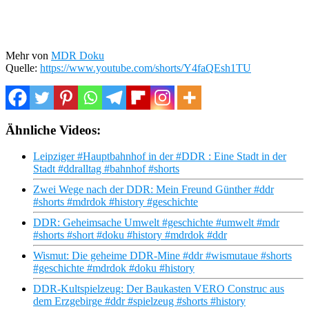
Mehr von
MDR Doku
Quelle:
https://www.youtube.com/shorts/Y4faQEsh1TU
Ähnliche Videos:
Leipziger #Hauptbahnhof in der #DDR : Eine Stadt in der
Stadt #ddralltag #bahnhof #shorts
Zwei Wege nach der DDR: Mein Freund Günther #ddr
#shorts #mdrdok #history #geschichte
DDR: Geheimsache Umwelt #geschichte #umwelt #mdr
#shorts #short #doku #history #mdrdok #ddr
Wismut: Die geheime DDR-Mine #ddr #wismutaue #shorts
#geschichte #mdrdok #doku #history
DDR-Kultspielzeug: Der Baukasten VERO Construc aus
dem Erzgebirge #ddr #spielzeug #shorts #history