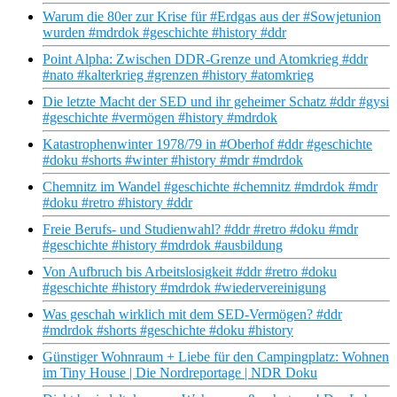
Warum die 80er zur Krise für #Erdgas aus der #Sowjetunion
wurden #mdrdok #geschichte #history #ddr
Point Alpha: Zwischen DDR-Grenze und Atomkrieg #ddr
#nato #kalterkrieg #grenzen #history #atomkrieg
Die letzte Macht der SED und ihr geheimer Schatz #ddr #gysi
#geschichte #vermögen #history #mdrdok
Katastrophenwinter 1978/79 in #Oberhof #ddr #geschichte
#doku #shorts #winter #history #mdr #mdrdok
Chemnitz im Wandel #geschichte #chemnitz #mdrdok #mdr
#doku #retro #history #ddr
Freie Berufs- und Studienwahl? #ddr #retro #doku #mdr
#geschichte #history #mdrdok #ausbildung
Von Aufbruch bis Arbeitslosigkeit #ddr #retro #doku
#geschichte #history #mdrdok #wiedervereinigung
Was geschah wirklich mit dem SED-Vermögen? #ddr
#mdrdok #shorts #geschichte #doku #history
Günstiger Wohnraum + Liebe für den Campingplatz: Wohnen
im Tiny House | Die Nordreportage | NDR Doku