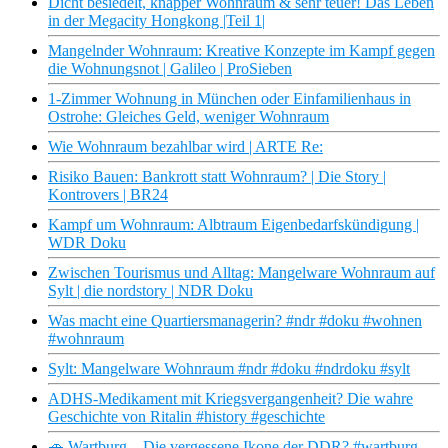
Dicht besiedelt, knapper Wohnraum & sehr teuer! Das Leben
in der Megacity Hongkong |Teil 1|
Mangelnder Wohnraum: Kreative Konzepte im Kampf gegen
die Wohnungsnot | Galileo | ProSieben
1-Zimmer Wohnung in München oder Einfamilienhaus in
Ostrohe: Gleiches Geld, weniger Wohnraum
Wie Wohnraum bezahlbar wird | ARTE Re:
Risiko Bauen: Bankrott statt Wohnraum? | Die Story |
Kontrovers | BR24
Kampf um Wohnraum: Albtraum Eigenbedarfskündigung |
WDR Doku
Zwischen Tourismus und Alltag: Mangelware Wohnraum auf
Sylt | die nordstory | NDR Doku
Was macht eine Quartiersmanagerin? #ndr #doku #wohnen
#wohnraum
Sylt: Mangelware Wohnraum #ndr #doku #ndrdoku #sylt
ADHS-Medikament mit Kriegsvergangenheit? Die wahre
Geschichte von Ritalin #history #geschichte
🚗 Wartburg – Die vergessene Ikone der DDR? #wartburg