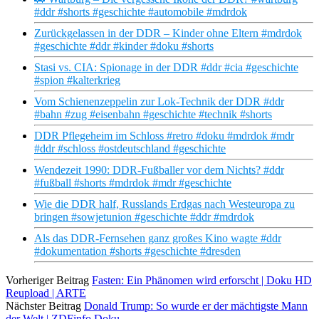
#ddr #shorts #geschichte #automobile #mdrdok
Zurückgelassen in der DDR – Kinder ohne Eltern #mdrdok
#geschichte #ddr #kinder #doku #shorts
Stasi vs. CIA: Spionage in der DDR #ddr #cia #geschichte
#spion #kalterkrieg
Vom Schienenzeppelin zur Lok-Technik der DDR #ddr
#bahn #zug #eisenbahn #geschichte #technik #shorts
DDR Pflegeheim im Schloss #retro #doku #mdrdok #mdr
#ddr #schloss #ostdeutschland #geschichte
Wendezeit 1990: DDR-Fußballer vor dem Nichts? #ddr
#fußball #shorts #mdrdok #mdr #geschichte
Wie die DDR half, Russlands Erdgas nach Westeuropa zu
bringen #sowjetunion #geschichte #ddr #mdrdok
Als das DDR-Fernsehen ganz großes Kino wagte #ddr
#dokumentation #shorts #geschichte #dresden
Vorheriger Beitrag
Fasten: Ein Phänomen wird erforscht | Doku HD
Reupload | ARTE
Nächster Beitrag
Donald Trump: So wurde er der mächtigste Mann
der Welt | ZDFinfo Doku