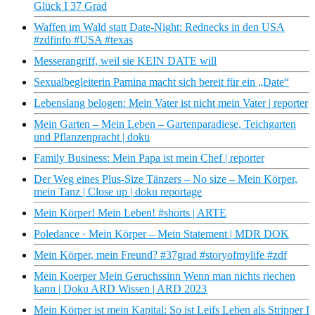
Glück I 37 Grad
Waffen im Wald statt Date-Night: Rednecks in den USA
#zdfinfo #USA #texas
Messerangriff, weil sie KEIN DATE will
Sexualbegleiterin Pamina macht sich bereit für ein „Date“
Lebenslang belogen: Mein Vater ist nicht mein Vater | reporter
Mein Garten – Mein Leben – Gartenparadiese, Teichgarten
und Pflanzenpracht | doku
Family Business: Mein Papa ist mein Chef | reporter
Der Weg eines Plus-Size Tänzers – No size – Mein Körper,
mein Tanz | Close up | doku reportage
Mein Körper! Mein Leben! #shorts | ARTE
Poledance · Mein Körper – Mein Statement | MDR DOK
Mein Körper, mein Freund? #37grad #storyofmylife #zdf
Mein Koerper Mein Geruchssinn Wenn man nichts riechen
kann | Doku ARD Wissen | ARD 2023
Mein Körper ist mein Kapital: So ist Leifs Leben als Stripper I