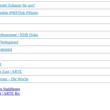
deutet Zuhause für uns?
endrin #SRFDok #Shorts
ordreportage | NDR Doku
 Weltspiegel
ndmörtel
d
ks East | ARTE
uropa – Die Woche
m Stahlfinger
rt | ARTE Re: