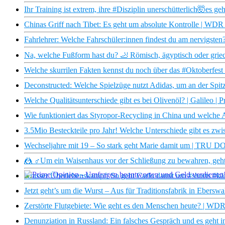
Ihr Training ist extrem, ihre #Disziplin unerschütterlich🤯es g
Chinas Griff nach Tibet: Es geht um absolute Kontrolle | WD
Fahrlehrer: Welche Fahrschüler:innen findest du am nervigsten?
Na, welche Fußform hast du? 🦶 Römisch, ägyptisch oder grie
Welche skurrilen Fakten kennst du noch über das #Oktoberfest 
Deconstructed: Welche Spielzüge nutzt Adidas, um an der Spitz
Welche Qualitätsunterschiede gibt es bei Olivenöl? | Galileo | 
Wie funktioniert das Styropor-Recycling in China und welche
3.5Mio Besteckteile pro Jahr! Welche Unterschiede gibt es z
Wechseljahre mit 19 – So stark geht Marie damit um | TRU D
🤼 ♂Um ein Waisenhaus vor der Schließung zu bewahren, geht 
Krasser Überlebenskampf: So geht Carlo damit um #shorts #k
Jetzt geht’s um die Wurst – Aus für Traditionsfabrik in Ebersw
×
Zerstörte Flutgebiete: Wie geht es den Menschen heute? | W
Denunziation in Russland: Ein falsches Gespräch und es geht in