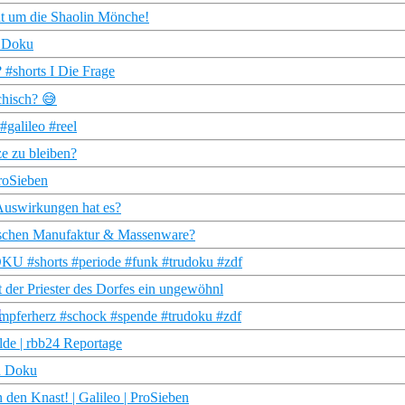
eht um die Shaolin Mönche!
R Doku
 #shorts I Die Frage
chisch? 😅
#galileo #reel
e zu bleiben?
ProSieben
 Auswirkungen hat es?
wischen Manufaktur & Massenware?
OKU #shorts #periode #funk #trudoku #zdf
der Priester des Dorfes ein ungewöhnl
ämpferherz #schock #spende #trudoku #zdf
alde | rbb24 Reportage
DR Doku
 den Knast! | Galileo | ProSieben