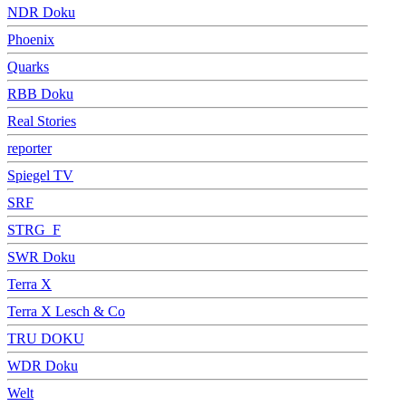
NDR Doku
Phoenix
Quarks
RBB Doku
Real Stories
reporter
Spiegel TV
SRF
STRG_F
SWR Doku
Terra X
Terra X Lesch & Co
TRU DOKU
WDR Doku
Welt