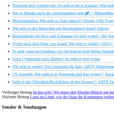
Truckerin Ines wandert aus: So geht es ihr in Kanada | Was be
Wie es Monika nach der Spendenaktion geht 🚞✨| #MonaMitt
Beinamputation: Wie geht es Anna danach? #shorts I Die Frage
Wie geht es den Menschen aus Bergkarabach heute? #shorts
Bulettenbude mit Herz und Schnauze: Es geht weiter! | Die N
Syrien nach dem Sturz von Assad: Wie geht es weiter? (2025) |
Es geht voran im Gutshaus von Alt Kätwin #ndr #doku #mutu
Extra I Venezuela nach Maduro: So geht es jetzt weiter
Wie geht es weiter? Drei Szenarien für Iran | ARTE Hintergrun
US-Angriffe: Wie geht es in Venezuela und Iran weiter? | Trac
Geht es den Öffentlich-Rechtlichen an den Kragen? | ARTE E
Vorheriger Beitrag
Ist das echt? Wir testen den Shaolin-Mönch mit de
Nächster Beitrag
Land am Limit, wie der Staat die Kommunen verlie
Sender & Sendungen