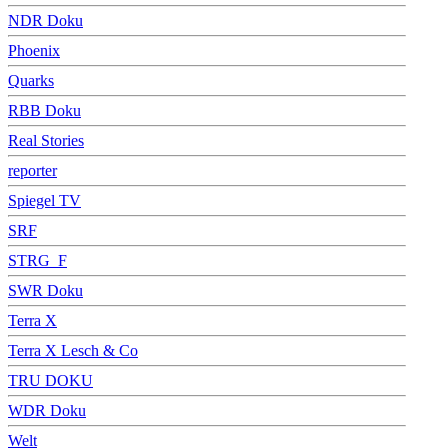
NDR Doku
Phoenix
Quarks
RBB Doku
Real Stories
reporter
Spiegel TV
SRF
STRG_F
SWR Doku
Terra X
Terra X Lesch & Co
TRU DOKU
WDR Doku
Welt