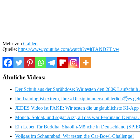
Mehr von
Galileo
Quelle:
https://www.youtube.com/watch?v=ltTAND7T-vw
Ähnliche Videos:
Der Schuh aus der Sprühdose: Wir testen den 280€-Laufschuh
Ihr Training ist extrem, ihre #Disziplin unerschütterlich🤯es g
JEDES Video ist FAKE: Wir testen die unglaublichste KI-App 
Mönch, Soldat, und sogar Arzt, all das war Ferdinand Demar
Ein Leben für Buddha: Shaolin-Mönche in Deutschland (SP
Vollgas im Schaumbad: Wir testen die Car-Bowl-Challenge!