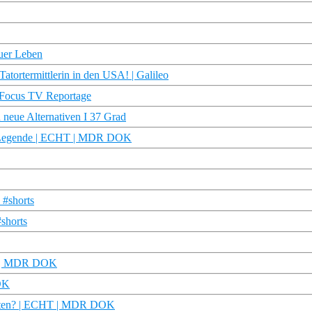
uer Leben
tortermittlerin in den USA! | Galileo
| Focus TV Reportage
 neue Alternativen I 37 Grad
& Legende | ECHT | MDR DOK
 #shorts
shorts
HT | MDR DOK
OK
ganten? | ECHT | MDR DOK