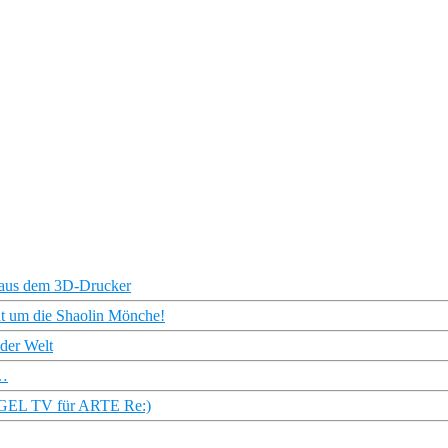
 aus dem 3D-Drucker
eht um die Shaolin Mönche!
der Welt
a…
IEGEL TV für ARTE Re:)