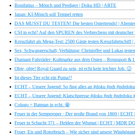
Bonifatius – Mönch und Prediger | Doku HD | ARTE
Japan: KI-Mönch soll Tempel retten
DAS MUSST DU TESTEN! Die besten Ostertrends! | Abente
CSI in echt? Auf den SPUREN des Verbrechens mit deutscher Ta
Kreuzfahrt als Mega-Test: 2500 Gäste testen Kreuzfahrtschiff 
Sex, Schwangerschaft, Verhütung: Christoffer und Lukas testen
Diamant Fahrräder: Kultmarke aus dem Osten – Rennsport 
Ohje, ohje! Royal Guard zu sein, ist echt kein leichter Job. 🥴
Ist dieses Tier echt ein Puma!?
ECHT – Unsere Jugend: So fing alles an #doku #ndr #ndrdoku
ECHT – Unsere Jugend: Klatschpresse #doku #ndr #ndrdoku #
Colugo = Batman in echt. 🤩
Feuer in der Semperoper · Der große Brand von 1869 | EC
Feuer in Schacht 371 – Helden der Wismut | ECHT | MDR D
Feuer, Eis und Rotorbruch – Wie sicher sind unsere Windgi