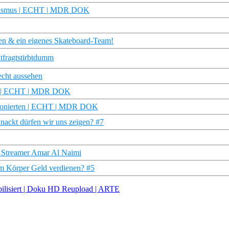
nialismus | ECHT | MDR DOK
en & ein eigenes Skateboard-Team!
tfragtstirbtdumm
echt aussehen
au | ECHT | MDR DOK
tionierten | ECHT | MDR DOK
nackt dürfen wir uns zeigen? #7
h Streamer Amar Al Naimi
em Körper Geld verdienen? #5
abilisiert | Doku HD Reupload | ARTE