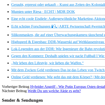
Geraubt, erpresst oder gekauft – Kunst aus Zeiten des Kolo
Mumien unter Riesa · ECHT | MDR DOK
Eine echt coole Eisdiele: Außergewöhnliche Marketing-Aktion
Echt schräge Forschungen 🧪🔍 | ARTE #wissenschaft #wernich
Silikonmasken, die auf einer Überwachungskamera täuschend 
Highspeed & Eigenbau: DDR-Wasserski auf Weltklassenive
Lok-Legenden aus der DDR: Wie Ingenieure die Bahn revolu
Gegen den Kommerz: Deshalb spielen wir nackt Fußball I Wie 
„Wir leben den Lifestyle, wir lieben die Waffen.“
Mit dem Zocken Geld verdienen Das ist das Leben von Twitc
Online Geld verdienen: Wie geht das mit dem Körper? | Mit d
Vorheriger Beitrag
Hybrider Angriff - Wie Putin Europas Osten dest
Nächster Beitrag
Weißt Du um welche Aktie es geht?
Sender & Sendungen