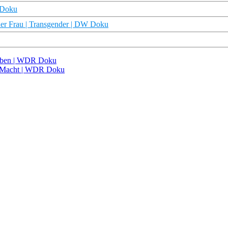
R Doku
ner Frau | Transgender | DW Doku
 oben | WDR Doku
er Macht | WDR Doku