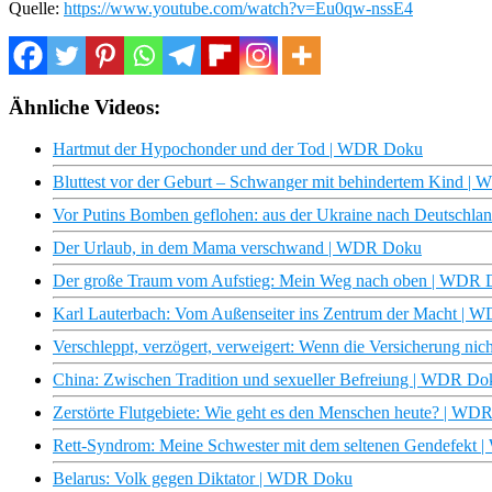
Quelle:
https://www.youtube.com/watch?v=Eu0qw-nssE4
Ähnliche Videos:
Hartmut der Hypochonder und der Tod | WDR Doku
Bluttest vor der Geburt – Schwanger mit behindertem Kind 
Vor Putins Bomben geflohen: aus der Ukraine nach Deutschl
Der Urlaub, in dem Mama verschwand | WDR Doku
Der große Traum vom Aufstieg: Mein Weg nach oben | WDR
Karl Lauterbach: Vom Außenseiter ins Zentrum der Macht |
Verschleppt, verzögert, verweigert: Wenn die Versicherung ni
China: Zwischen Tradition und sexueller Befreiung | WDR Do
Zerstörte Flutgebiete: Wie geht es den Menschen heute? | W
Rett-Syndrom: Meine Schwester mit dem seltenen Gendefekt
Belarus: Volk gegen Diktator | WDR Doku