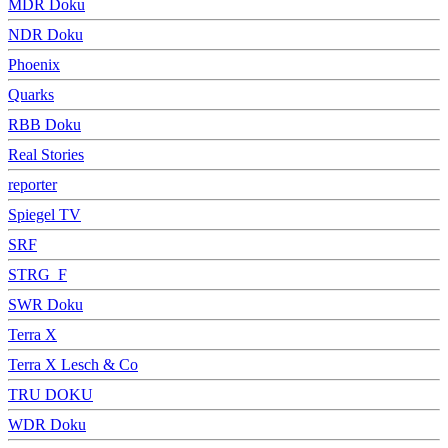
MDR Doku
NDR Doku
Phoenix
Quarks
RBB Doku
Real Stories
reporter
Spiegel TV
SRF
STRG_F
SWR Doku
Terra X
Terra X Lesch & Co
TRU DOKU
WDR Doku