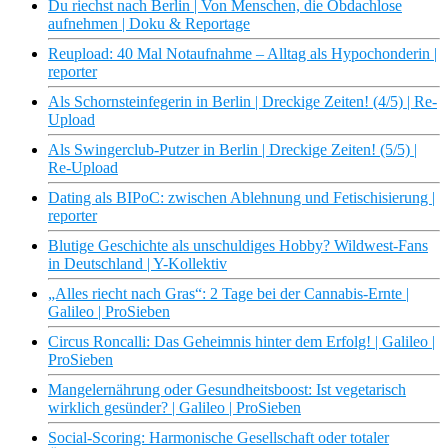
Du riechst nach Berlin | Von Menschen, die Obdachlose
aufnehmen | Doku & Reportage
Reupload: 40 Mal Notaufnahme – Alltag als Hypochonderin |
reporter
Als Schornsteinfegerin in Berlin | Dreckige Zeiten! (4/5) | Re-
Upload
Als Swingerclub-Putzer in Berlin | Dreckige Zeiten! (5/5) |
Re-Upload
Dating als BIPoC: zwischen Ablehnung und Fetischisierung |
reporter
Blutige Geschichte als unschuldiges Hobby? Wildwest-Fans
in Deutschland | Y-Kollektiv
„Alles riecht nach Gras“: 2 Tage bei der Cannabis-Ernte |
Galileo | ProSieben
Circus Roncalli: Das Geheimnis hinter dem Erfolg! | Galileo |
ProSieben
Mangelernährung oder Gesundheitsboost: Ist vegetarisch
wirklich gesünder? | Galileo | ProSieben
Social-Scoring: Harmonische Gesellschaft oder totaler