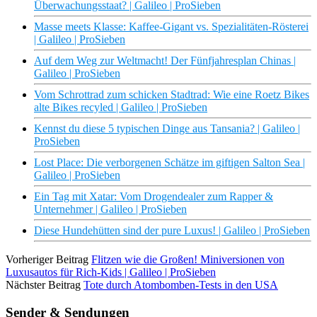
Überwachungsstaat? | Galileo | ProSieben
Masse meets Klasse: Kaffee-Gigant vs. Spezialitäten-Rösterei
| Galileo | ProSieben
Auf dem Weg zur Weltmacht! Der Fünfjahresplan Chinas |
Galileo | ProSieben
Vom Schrottrad zum schicken Stadtrad: Wie eine Roetz Bikes
alte Bikes recyled | Galileo | ProSieben
Kennst du diese 5 typischen Dinge aus Tansania? | Galileo |
ProSieben
Lost Place: Die verborgenen Schätze im giftigen Salton Sea |
Galileo | ProSieben
Ein Tag mit Xatar: Vom Drogendealer zum Rapper &
Unternehmer | Galileo | ProSieben
Diese Hundehütten sind der pure Luxus! | Galileo | ProSieben
Vorheriger Beitrag
Flitzen wie die Großen! Miniversionen von
Luxusautos für Rich-Kids | Galileo | ProSieben
Nächster Beitrag
Tote durch Atombomben-Tests in den USA
Sender & Sendungen