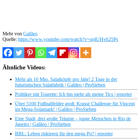
Mehr von
Galileo
Quelle:
https://www.youtube.com/watch?v=uj4UHvb25Ps
Ähnliche Videos:
Mehr als 10 Mio. Salatköpfe pro Jahr! 2 Tage in der
futuristischen Salatfabrik | Galileo | ProSieben
Politiker mit Tourette: Ich bin mehr als meine Tics | reporter
Über 5100 Fußballfelder groß: Krasse Challenge für Vincent
im Mega-Solarpark! | Galileo | ProSieben
Eine Stadt, drei große Träume – junge Menschen in Rio de
Janeiro | Galileo | ProSieben
BBL: Leben riskieren für den mega Po? | reporter