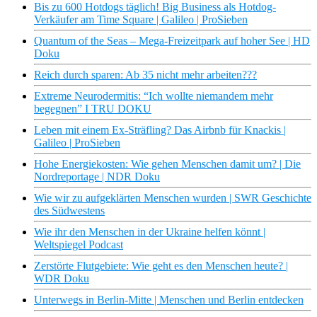
Bis zu 600 Hotdogs täglich! Big Business als Hotdog-
Verkäufer am Time Square | Galileo | ProSieben
Quantum of the Seas – Mega-Freizeitpark auf hoher See | HD
Doku
Reich durch sparen: Ab 35 nicht mehr arbeiten???
Extreme Neurodermitis: “Ich wollte niemandem mehr
begegnen” I TRU DOKU
Leben mit einem Ex-Sträfling? Das Airbnb für Knackis |
Galileo | ProSieben
Hohe Energiekosten: Wie gehen Menschen damit um? | Die
Nordreportage | NDR Doku
Wie wir zu aufgeklärten Menschen wurden | SWR Geschichte
des Südwestens
Wie ihr den Menschen in der Ukraine helfen könnt |
Weltspiegel Podcast
Zerstörte Flutgebiete: Wie geht es den Menschen heute? |
WDR Doku
Unterwegs in Berlin-Mitte | Menschen und Berlin entdecken