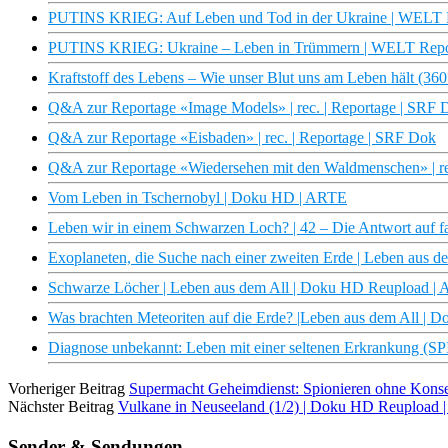
PUTINS KRIEG: Auf Leben und Tod in der Ukraine | WELT 
PUTINS KRIEG: Ukraine – Leben in Trümmern | WELT Repo
Kraftstoff des Lebens – Wie unser Blut uns am Leben hält (3
Q&A zur Reportage «Image Models» | rec. | Reportage | SRF 
Q&A zur Reportage «Eisbaden» | rec. | Reportage | SRF Dok
Q&A zur Reportage «Wiedersehen mit den Waldmenschen» | re
Vom Leben in Tschernobyl | Doku HD | ARTE
Leben wir in einem Schwarzen Loch? | 42 – Die Antwort auf fa
Exoplaneten, die Suche nach einer zweiten Erde | Leben aus 
Schwarze Löcher | Leben aus dem All | Doku HD Reupload |
Was brachten Meteoriten auf die Erde? |Leben aus dem All |
Diagnose unbekannt: Leben mit einer seltenen Erkrankung (
Vorheriger Beitrag
Supermacht Geheimdienst: Spionieren ohne Kons
Nächster Beitrag
Vulkane in Neuseeland (1/2) | Doku HD Reupload
Sender & Sendungen