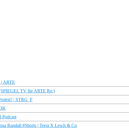
n | ARTE
en (SPIEGEL TV für ARTE Re:)
Protest? | STRG_F
DOK
l Podcast
anna Randall #Shorts | Terra X Lesch & Co