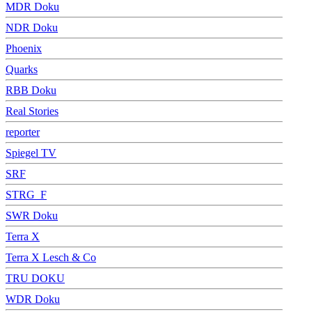
MDR Doku
NDR Doku
Phoenix
Quarks
RBB Doku
Real Stories
reporter
Spiegel TV
SRF
STRG_F
SWR Doku
Terra X
Terra X Lesch & Co
TRU DOKU
WDR Doku