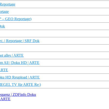
Reportage
rtage
60° – GEO Reportage)
Dok
c. | Reportage | SRF Dok
st alles | ARTE
dem All | Doku HD | ARTE
 ARTE
 Doku HD Reupload | ARTE
SPIEGEL TV für ARTE Re:)
equenz | ZDFinfo Doku
 | ARTE