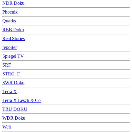
NDR Doku
Phoenix
Quarks
RBB Doku
Real Stories
reporter
Spiegel TV
SRF
STRG_F
SWR Doku
Terra X
Terra X Lesch & Co
TRU DOKU
WDR Doku
Welt