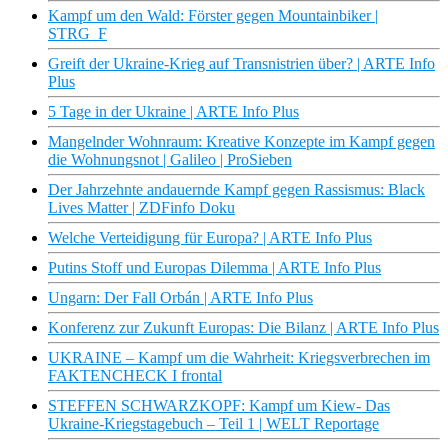
Kampf um den Wald: Förster gegen Mountainbiker |
STRG_F
Greift der Ukraine-Krieg auf Transnistrien über? | ARTE Info
Plus
5 Tage in der Ukraine | ARTE Info Plus
Mangelnder Wohnraum: Kreative Konzepte im Kampf gegen
die Wohnungsnot | Galileo | ProSieben
Der Jahrzehnte andauernde Kampf gegen Rassismus: Black
Lives Matter | ZDFinfo Doku
Welche Verteidigung für Europa? | ARTE Info Plus
Putins Stoff und Europas Dilemma | ARTE Info Plus
Ungarn: Der Fall Orbán | ARTE Info Plus
Konferenz zur Zukunft Europas: Die Bilanz | ARTE Info Plus
UKRAINE – Kampf um die Wahrheit: Kriegsverbrechen im
FAKTENCHECK I frontal
STEFFEN SCHWARZKOPF: Kampf um Kiew- Das
Ukraine-Kriegstagebuch – Teil 1 | WELT Reportage