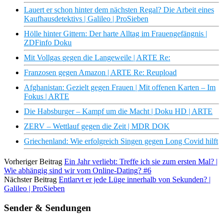
Lauert er schon hinter dem nächsten Regal? Die Arbeit eines
Kaufhausdetektivs | Galileo | ProSieben
Hölle hinter Gittern: Der harte Alltag im Frauengefängnis |
ZDFinfo Doku
Mit Vollgas gegen die Langeweile | ARTE Re:
Franzosen gegen Amazon | ARTE Re: Reupload
Afghanistan: Gezielt gegen Frauen | Mit offenen Karten – Im
Fokus | ARTE
Die Habsburger – Kampf um die Macht | Doku HD | ARTE
ZERV – Wettlauf gegen die Zeit | MDR DOK
Griechenland: Wie erfolgreich Singen gegen Long Covid hilft
Vorheriger Beitrag
Ein Jahr verliebt: Treffe ich sie zum ersten Mal? |
Wie abhängig sind wir vom Online-Dating? #6
Nächster Beitrag
Entlarvt er jede Lüge innerhalb von Sekunden? |
Galileo | ProSieben
Sender & Sendungen