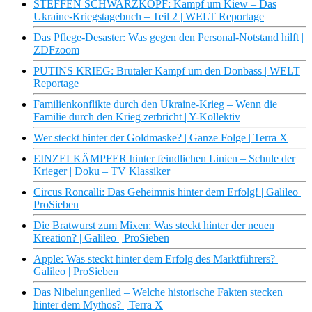
STEFFEN SCHWARZKOPF: Kampf um Kiew – Das
Ukraine-Kriegstagebuch – Teil 2 | WELT Reportage
Das Pflege-Desaster: Was gegen den Personal-Notstand hilft |
ZDFzoom
PUTINS KRIEG: Brutaler Kampf um den Donbass | WELT
Reportage
Familienkonflikte durch den Ukraine-Krieg – Wenn die
Familie durch den Krieg zerbricht | Y-Kollektiv
Wer steckt hinter der Goldmaske? | Ganze Folge | Terra X
EINZELKÄMPFER hinter feindlichen Linien – Schule der
Krieger | Doku – TV Klassiker
Circus Roncalli: Das Geheimnis hinter dem Erfolg! | Galileo |
ProSieben
Die Bratwurst zum Mixen: Was steckt hinter der neuen
Kreation? | Galileo | ProSieben
Apple: Was steckt hinter dem Erfolg des Marktführers? |
Galileo | ProSieben
Das Nibelungenlied – Welche historische Fakten stecken
hinter dem Mythos? | Terra X