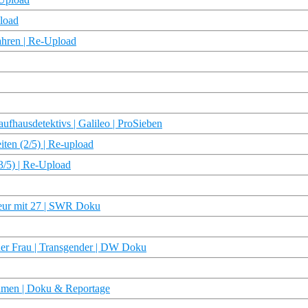
pload
ahren | Re-Upload
ufhausdetektivs | Galileo | ProSieben
ten (2/5) | Re-upload
3/5) | Re-Upload
eur mit 27 | SWR Doku
ner Frau | Transgender | DW Doku
ehmen | Doku & Reportage