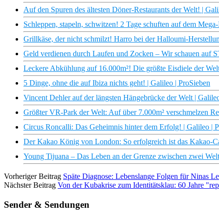
Auf den Spuren des ältesten Döner-Restaurants der Welt! | Gali
Schleppen, stapeln, schwitzen! 2 Tage schuften auf dem Mega-
Grillkäse, der nicht schmilzt! Harro bei der Halloumi-Herstellu
Geld verdienen durch Laufen und Zocken – Wir schauen auf ST
Leckere Abkühlung auf 16.000m²! Die größte Eisdiele der Welt
5 Dinge, ohne die auf Ibiza nichts geht! | Galileo | ProSieben
Vincent Dehler auf der längsten Hängebrücke der Welt | Galile
Größter VR-Park der Welt: Auf über 7.000m² verschmelzen Reali
Circus Roncalli: Das Geheimnis hinter dem Erfolg! | Galileo | 
Der Kakao König von London: So erfolgreich ist das Kakao-Ca
Young Tijuana – Das Leben an der Grenze zwischen zwei Welte
Vorheriger Beitrag
Späte Diagnose: Lebenslange Folgen für Ninas Le
Nächster Beitrag
Von der Kubakrise zum Identitätsklau: 60 Jahre "r
Sender & Sendungen