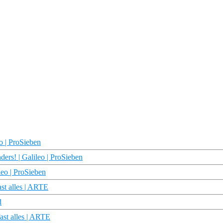
o | ProSieben
rs! | Galileo | ProSieben
eo | ProSieben
st alles | ARTE
d
ast alles | ARTE