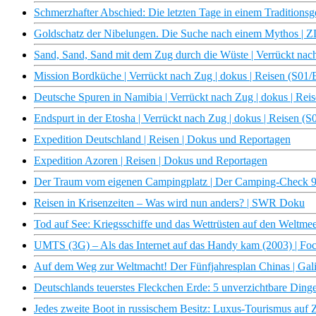
Schmerzhafter Abschied: Die letzten Tage in einem Traditionsge
Goldschatz der Nibelungen. Die Suche nach einem Mythos | 
Sand, Sand, Sand mit dem Zug durch die Wüste | Verrückt nach
Mission Bordküche | Verrückt nach Zug | dokus | Reisen (S01/
Deutsche Spuren in Namibia | Verrückt nach Zug | dokus | Rei
Endspurt in der Etosha | Verrückt nach Zug | dokus | Reisen (S
Expedition Deutschland | Reisen | Dokus und Reportagen
Expedition Azoren | Reisen | Dokus und Reportagen
Der Traum vom eigenen Campingplatz | Der Camping-Check 9 |
Reisen in Krisenzeiten – Was wird nun anders? | SWR Doku
Tod auf See: Kriegsschiffe und das Wettrüsten auf den Weltm
UMTS (3G) – Als das Internet auf das Handy kam (2003) | Fo
Auf dem Weg zur Weltmacht! Der Fünfjahresplan Chinas | Gali
Deutschlands teuerstes Fleckchen Erde: 5 unverzichtbare Dinge 
Jedes zweite Boot in russischem Besitz: Luxus-Tourismus auf Z