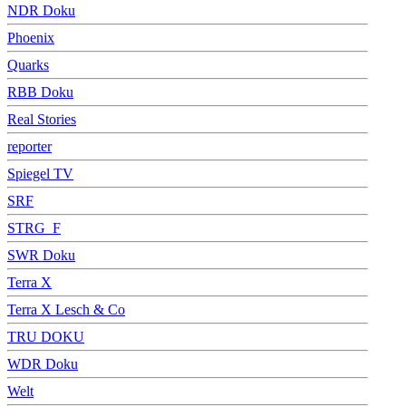
NDR Doku
Phoenix
Quarks
RBB Doku
Real Stories
reporter
Spiegel TV
SRF
STRG_F
SWR Doku
Terra X
Terra X Lesch & Co
TRU DOKU
WDR Doku
Welt