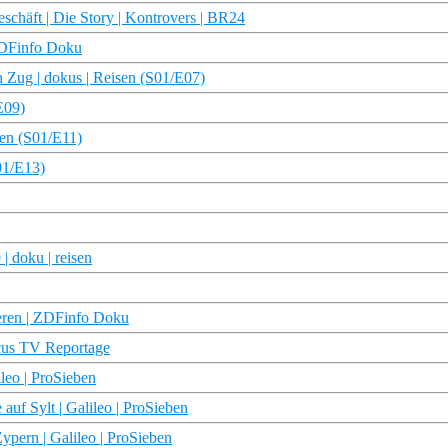
schäft | Die Story | Kontrovers | BR24
ZDFinfo Doku
 Zug | dokus | Reisen (S01/E07)
E09)
sen (S01/E11)
01/E13)
 doku | reisen
eeren | ZDFinfo Doku
cus TV Reportage
leo | ProSieben
auf Sylt | Galileo | ProSieben
ypern | Galileo | ProSieben