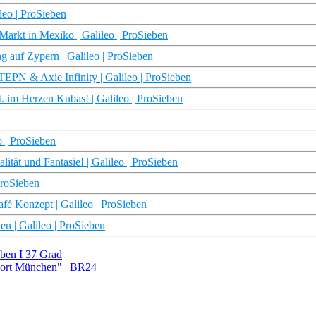
leo | ProSieben
Markt in Mexiko | Galileo | ProSieben
ng auf Zypern | Galileo | ProSieben
EPN & Axie Infinity | Galileo | ProSieben
. im Herzen Kubas! | Galileo | ProSieben
o | ProSieben
tät und Fantasie! | Galileo | ProSieben
ProSieben
fé Konzept | Galileo | ProSieben
n | Galileo | ProSieben
ben I 37 Grad
eport München" | BR24