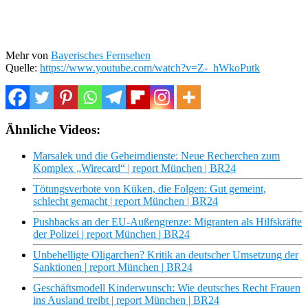
Mehr von
Bayerisches Fernsehen
Quelle:
https://www.youtube.com/watch?v=Z-_hWkoPutk
Ähnliche Videos:
Marsalek und die Geheimdienste: Neue Recherchen zum
Komplex „Wirecard“ | report München | BR24
Tötungsverbote von Küken, die Folgen: Gut gemeint,
schlecht gemacht | report München | BR24
Pushbacks an der EU-Außengrenze: Migranten als Hilfskräfte
der Polizei | report München | BR24
Unbehelligte Oligarchen? Kritik an deutscher Umsetzung der
Sanktionen | report München | BR24
Geschäftsmodell Kinderwunsch: Wie deutsches Recht Frauen
ins Ausland treibt | report München | BR24