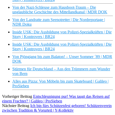
Von der Nazi-Schleuse zum Hausboot-Traum – Die
unglaubliche Geschichte des Mittellandkanal | MDR DOK
Von der Landratte zum Seenotretter | Die Nordreportage |
NDR Doku
Inside USK: Die Ausbildung von Polizei-Spezialkräften | Die
Story | Kontrovers | BR24
Inside USK: Die Ausbildung von Polizei-Spezialkräften | Die
Story | Kontrovers | BR24
Von Pjöngjang bis zum Balaton! – Unser Sommer ´89 | MDR
DOK
Stürmen für Deutschland – Aus den Trümmern zum Wunder
von Bern
Alles aus Pizza: Von Möbeln bis zum Skateboard | Galileo |
ProSieben
Vorheriger Beitrag
Entschleunigung pur! Was taugt das Reisen auf
einem Frachter? | Galileo | ProSieben
Nächster Beitrag
Ich bin fürs Schützenfest geboren! Schützenverein
zwischen Tradition & Vorurteil | Y-Kollektiv