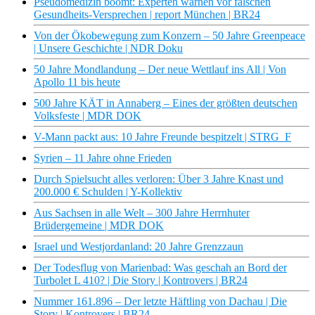
Pseudomedizin boomt: Experten warnen vor falschen
Gesundheits-Versprechen | report München | BR24
Von der Ökobewegung zum Konzern – 50 Jahre Greenpeace
| Unsere Geschichte | NDR Doku
50 Jahre Mondlandung – Der neue Wettlauf ins All | Von
Apollo 11 bis heute
500 Jahre KÄT in Annaberg – Eines der größten deutschen
Volksfeste | MDR DOK
V-Mann packt aus: 10 Jahre Freunde bespitzelt | STRG_F
Syrien – 11 Jahre ohne Frieden
Durch Spielsucht alles verloren: Über 3 Jahre Knast und
200.000 € Schulden | Y-Kollektiv
Aus Sachsen in alle Welt – 300 Jahre Herrnhuter
Brüdergemeine | MDR DOK
Israel und Westjordanland: 20 Jahre Grenzzaun
Der Todesflug von Marienbad: Was geschah an Bord der
Turbolet L 410? | Die Story | Kontrovers | BR24
Nummer 161.896 – Der letzte Häftling von Dachau | Die
Story | Kontrovers | BR24