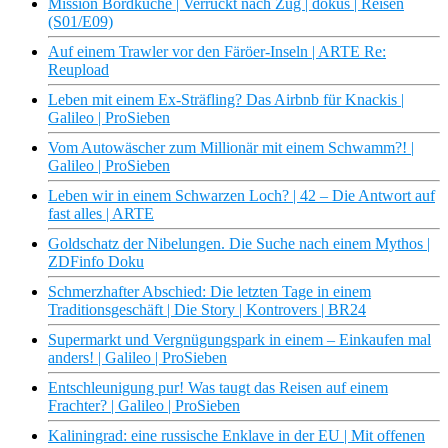
Mission Bordküche | Verrückt nach Zug | dokus | Reisen
(S01/E09)
Auf einem Trawler vor den Färöer-Inseln | ARTE Re:
Reupload
Leben mit einem Ex-Sträfling? Das Airbnb für Knackis |
Galileo | ProSieben
Vom Autowäscher zum Millionär mit einem Schwamm?! |
Galileo | ProSieben
Leben wir in einem Schwarzen Loch? | 42 – Die Antwort auf
fast alles | ARTE
Goldschatz der Nibelungen. Die Suche nach einem Mythos |
ZDFinfo Doku
Schmerzhafter Abschied: Die letzten Tage in einem
Traditionsgeschäft | Die Story | Kontrovers | BR24
Supermarkt und Vergnügungspark in einem – Einkaufen mal
anders! | Galileo | ProSieben
Entschleunigung pur! Was taugt das Reisen auf einem
Frachter? | Galileo | ProSieben
Kaliningrad: eine russische Enklave in der EU | Mit offenen