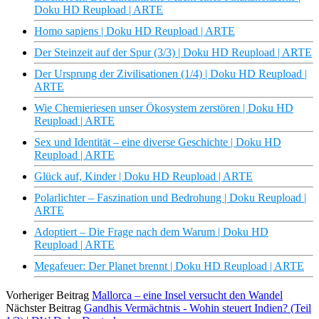
Doku HD Reupload | ARTE
Homo sapiens | Doku HD Reupload | ARTE
Der Steinzeit auf der Spur (3/3) | Doku HD Reupload | ARTE
Der Ursprung der Zivilisationen (1/4) | Doku HD Reupload |
ARTE
Wie Chemieriesen unser Ökosystem zerstören | Doku HD
Reupload | ARTE
Sex und Identität – eine diverse Geschichte | Doku HD
Reupload | ARTE
Glück auf, Kinder | Doku HD Reupload | ARTE
Polarlichter – Faszination und Bedrohung | Doku Reupload |
ARTE
Adoptiert – Die Frage nach dem Warum | Doku HD
Reupload | ARTE
Megafeuer: Der Planet brennt | Doku HD Reupload | ARTE
Vorheriger Beitrag
Mallorca – eine Insel versucht den Wandel
Nächster Beitrag
Gandhis Vermächtnis - Wohin steuert Indien? (Teil