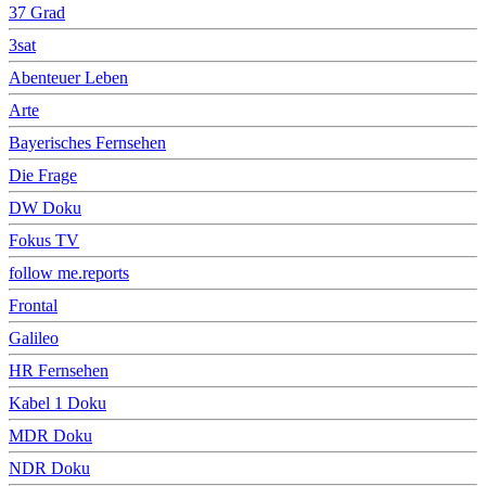
37 Grad
3sat
Abenteuer Leben
Arte
Bayerisches Fernsehen
Die Frage
DW Doku
Fokus TV
follow me.reports
Frontal
Galileo
HR Fernsehen
Kabel 1 Doku
MDR Doku
NDR Doku