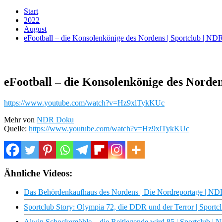
Start
2022
August
eFootball – die Konsolenkönige des Nordens | Sportclub | N
eFootball – die Konsolenkönige des Norde
https://www.youtube.com/watch?v=Hz9xlTykKUc
Mehr von
NDR Doku
Quelle:
https://www.youtube.com/watch?v=Hz9xlTykKUc
Ähnliche Videos:
Das Behördenkaufhaus des Nordens | Die Nordreportage | N
Sportclub Story: Olympia 72, die DDR und der Terror | Sport
Alwin Schockemöhle – die Reitlegende wird 85 | Sportclub |