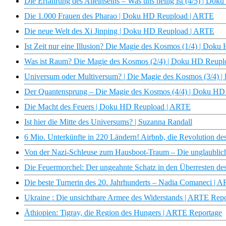
Die Erfahrung des Alleinseins – Was uns heilig ist (4/5) | D
Die 1.000 Frauen des Pharao | Doku HD Reupload | ARTE
Die neue Welt des Xi Jinping | Doku HD Reupload | ARTE
Ist Zeit nur eine Illusion? Die Magie des Kosmos (1/4) | Do
Was ist Raum? Die Magie des Kosmos (2/4) | Doku HD Reup
Universum oder Multiversum? | Die Magie des Kosmos (3/4)
Der Quantensprung – Die Magie des Kosmos (4/4) | Doku H
Die Macht des Feuers | Doku HD Reupload | ARTE
Ist hier die Mitte des Universums? | Suzanna Randall
6 Mio. Unterkünfte in 220 Ländern! Airbnb, die Revolution des
Von der Nazi-Schleuse zum Hausboot-Traum – Die unglaublic
Die Feuermorchel: Der ungeahnte Schatz in den Überresten des 
Die beste Turnerin des 20. Jahrhunderts – Nadia Comaneci | A
Ukraine : Die unsichtbare Armee des Widerstands | ARTE Rep
Äthiopien: Tigray, die Region des Hungers | ARTE Reportage