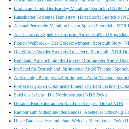
Laufen am Limit: Der Barkley-Marathon | Sportclub | NDR D
Rätselhafter Tod eines Tennisstars: Horst Skoff | Sportclub |
Amanal Petros: ein Marathon bis zur Spitze | Sportclub | NDR
Aus Liebe zum Spiel: Ex-Profis im Amateurfußball | Sportclu
Florian Wellbrock – Der Goldschwimmer | Sportclub Story |
Ole Werner: Werder Bremens Aufsteiger | Sportclub | NDR D
Reupload: Aufs richtige Pferd gesetzt! Springreiter André Th
Im Sattel für Deutschland: Springreiter André Thieme | Sport
Aufs richtige Pferd gesetzt! Springreiter André Thieme | Sport
Porträt des großen Dokumentarfilmers Eberhard Fechner | D
Spiel des Lebens | Die Nordreportage | NDR Doku
Ukraine: Eine Fahrt an den Rand des Krieges | Doku | NDR
Radtour zum Mittelpunkt des Landes | Abenteuer Schleswig-H
Unser Bauch – die wunderbare Welt des Microbioms | Doku 