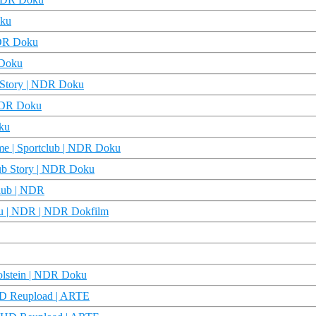
oku
 NDR Doku
 Doku
b Story | NDR Doku
 NDR Doku
oku
ieme | Sportclub | NDR Doku
club Story | NDR Doku
club | NDR
oku | NDR | NDR Dokfilm
olstein | NDR Doku
HD Reupload | ARTE