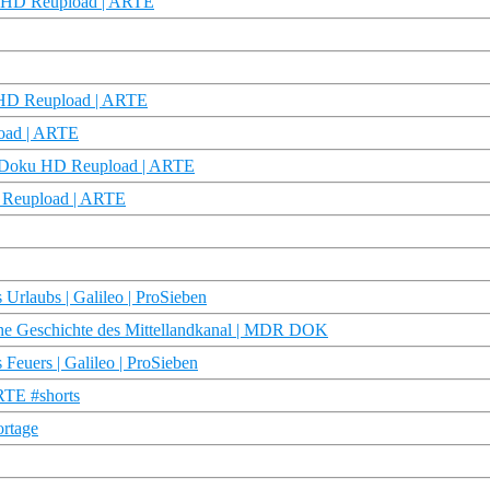
oku HD Reupload | ARTE
ku HD Reupload | ARTE
load | ARTE
 | Doku HD Reupload | ARTE
D Reupload | ARTE
 Urlaubs | Galileo | ProSieben
he Geschichte des Mittellandkanal | MDR DOK
Feuers | Galileo | ProSieben
RTE #shorts
ortage