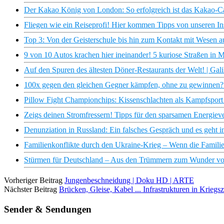
Der Kakao König von London: So erfolgreich ist das Kakao-Ca
Fliegen wie ein Reiseprofi! Hier kommen Tipps von unseren Ins
Top 3: Von der Geisterschule bis hin zum Kontakt mit Wesen au
9 von 10 Autos krachen hier ineinander! 5 kuriose Straßen in M
Auf den Spuren des ältesten Döner-Restaurants der Welt! | Gali
100x gegen den gleichen Gegner kämpfen, ohne zu gewinnen? |
Pillow Fight Championchips: Kissenschlachten als Kampfsport 
Zeigs deinen Stromfressern! Tipps für den sparsamen Energiev
Denunziation in Russland: Ein falsches Gespräch und es geht in
Familienkonflikte durch den Ukraine-Krieg – Wenn die Familie 
Stürmen für Deutschland – Aus den Trümmern zum Wunder v
Vorheriger Beitrag
Jungenbeschneidung | Doku HD | ARTE
Nächster Beitrag
Brücken, Gleise, Kabel ... Infrastrukturen in Krieg
Sender & Sendungen