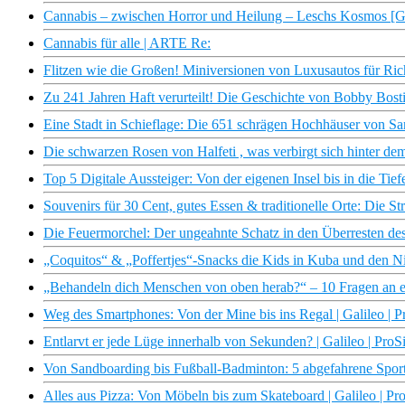
Cannabis – zwischen Horror und Heilung – Leschs Kosmos [G
Cannabis für alle | ARTE Re:
Flitzen wie die Großen! Miniversionen von Luxusautos für Rich
Zu 241 Jahren Haft verurteilt! Die Geschichte von Bobby Bosti
Eine Stadt in Schieflage: Die 651 schrägen Hochhäuser von San
Die schwarzen Rosen von Halfeti , was verbirgt sich hinter de
Top 5 Digitale Aussteiger: Von der eigenen Insel bis in die Tief
Souvenirs für 30 Cent, gutes Essen & traditionelle Orte: Die S
Die Feuermorchel: Der ungeahnte Schatz in den Überresten des 
„Coquitos“ & „Poffertjes“-Snacks die Kids in Kuba und den Nie
„Behandeln dich Menschen von oben herab?“ – 10 Fragen an ein
Weg des Smartphones: Von der Mine bis ins Regal | Galileo | 
Entlarvt er jede Lüge innerhalb von Sekunden? | Galileo | ProS
Von Sandboarding bis Fußball-Badminton: 5 abgefahrene Sporta
Alles aus Pizza: Von Möbeln bis zum Skateboard | Galileo | Pr