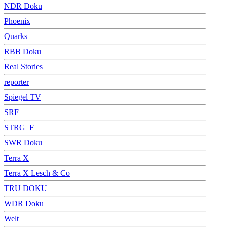
NDR Doku
Phoenix
Quarks
RBB Doku
Real Stories
reporter
Spiegel TV
SRF
STRG_F
SWR Doku
Terra X
Terra X Lesch & Co
TRU DOKU
WDR Doku
Welt