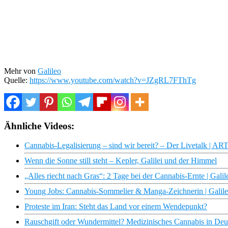
Mehr von
Galileo
Quelle:
https://www.youtube.com/watch?v=JZgRL7FThTg
Ähnliche Videos:
Cannabis-Legalisierung – sind wir bereit? – Der Livetalk | AR
Wenn die Sonne still steht – Kepler, Galilei und der Himmel
„Alles riecht nach Gras“: 2 Tage bei der Cannabis-Ernte | Galil
Young Jobs: Cannabis-Sommelier & Manga-Zeichnerin | Galile
Proteste im Iran: Steht das Land vor einem Wendepunkt?
Rauschgift oder Wundermittel? Medizinisches Cannabis in De