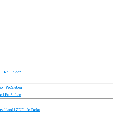
TE Re: Saloon
eo | ProSieben
o | ProSieben
utschland | ZDFinfo Doku