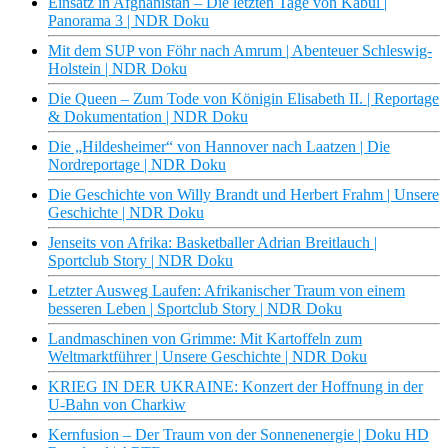
Einsatz in Afghanistan – Die letzten Tage von Kabul |
Panorama 3 | NDR Doku
Mit dem SUP von Föhr nach Amrum | Abenteuer Schleswig-
Holstein | NDR Doku
Die Queen – Zum Tode von Königin Elisabeth II. | Reportage
& Dokumentation | NDR Doku
Die „Hildesheimer“ von Hannover nach Laatzen | Die
Nordreportage | NDR Doku
Die Geschichte von Willy Brandt und Herbert Frahm | Unsere
Geschichte | NDR Doku
Jenseits von Afrika: Basketballer Adrian Breitlauch |
Sportclub Story | NDR Doku
Letzter Ausweg Laufen: Afrikanischer Traum von einem
besseren Leben | Sportclub Story | NDR Doku
Landmaschinen von Grimme: Mit Kartoffeln zum
Weltmarktführer | Unsere Geschichte | NDR Doku
KRIEG IN DER UKRAINE: Konzert der Hoffnung in der
U-Bahn von Charkiw
Kernfusion – Der Traum von der Sonnenenergie | Doku HD