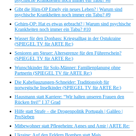
psychische Krankheiten noch immer ein Tabu? #8
Gibt die Hirn-OP Emely ein neues Leben? | Warum sind
psychische Krankheiten noch immer ein Tabu? #9
Gehirn-OP: Hat es etwas gebracht? | Warum sind psychische
Krankheiten noch immer ein Tabu? #10
Wasser für den Donbass: Kriegsalltag in der Ostukraine
(SPIEGEL TV für ARTE Re:)
Senioren am Steuer: Altersgrenze für den Führerschein?
(SPIEGEL TV für ARTE Re:)
Wunschkinder für Solo-Männer: Familienplanung ohne
Partnerin (SPIEGEL TV für ARTE Re:)
Die Kabeljauzungen-Schneider: Traditionsjob für
norwegische Inselkinder (SPIEGEL TV für ARTE Re:)
Hausmann statt Karriere: “Wir halten unseren Frauen den
Rücken frei!” I 37 Grad
Hilfe statt Strafe – die Drogenpolitik Portugals | Galileo |
ProSieben
Mitbewohner statt Pflegeheim: Agnes und Amir | ARTE Re:
Ukraine: Auf den Feldern Bomben statt Mais