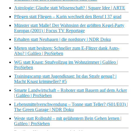
Astrologie: Glaube statt Wissenschaft? | Square Idee | ARTE
Pflegen statt Fliegen – Karin wechselt den Beruf I 37 grad
Münster statt Malle! Der Wahnsinn der größten Kegel-Party
Europas (2001) | Focus TV Reportage
Erhalten statt Neubauen | die nordstory | NDR Doku
Mieten statt besitzen: Schneller zum E-Flitzer dank Auto-
Abo? | Galileo | ProSieben
WG statt Knast: Strafvollzug im Wohnzimmer | Galileo |
ProSieben
Trainingscamp statt Jugendknast: Ist das Strafe genug? |
Macht Knast krimineller? #5
Smarte Landwirtschaft – Roboter statt Bauern auf dem Acker
| Galileo | ProSieben
Lebensmittelverschwendung – Tonne statt Teller? (S01/E03) |
The Green Garage | NDR Doku
Weste statt Rollstuhl – mit gelähmtem Bein Gehen lernen |
Galileo | ProSieben