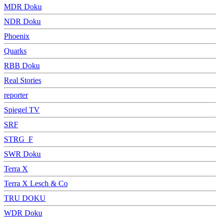
MDR Doku
NDR Doku
Phoenix
Quarks
RBB Doku
Real Stories
reporter
Spiegel TV
SRF
STRG_F
SWR Doku
Terra X
Terra X Lesch & Co
TRU DOKU
WDR Doku