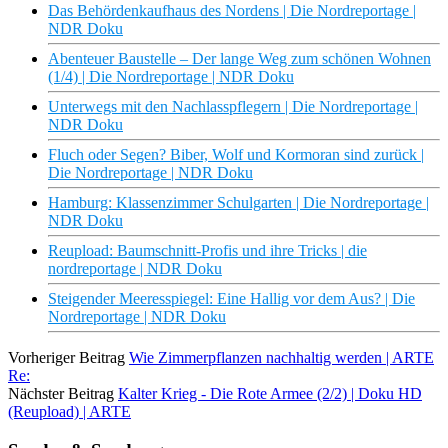
Das Behördenkaufhaus des Nordens | Die Nordreportage |
NDR Doku
Abenteuer Baustelle – Der lange Weg zum schönen Wohnen
(1/4) | Die Nordreportage | NDR Doku
Unterwegs mit den Nachlasspflegern | Die Nordreportage |
NDR Doku
Fluch oder Segen? Biber, Wolf und Kormoran sind zurück |
Die Nordreportage | NDR Doku
Hamburg: Klassenzimmer Schulgarten | Die Nordreportage |
NDR Doku
Reupload: Baumschnitt-Profis und ihre Tricks | die
nordreportage | NDR Doku
Steigender Meeresspiegel: Eine Hallig vor dem Aus? | Die
Nordreportage | NDR Doku
Vorheriger Beitrag
Wie Zimmerpflanzen nachhaltig werden | ARTE
Re:
Nächster Beitrag
Kalter Krieg - Die Rote Armee (2/2) | Doku HD
(Reupload) | ARTE