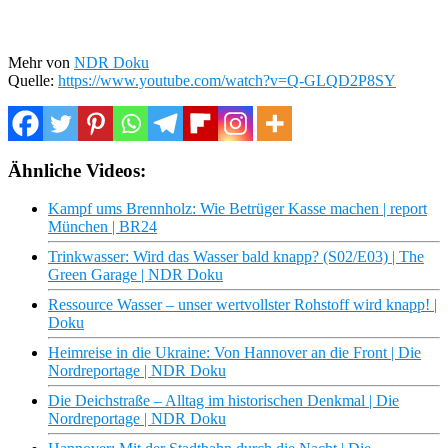
Mehr von
NDR Doku
Quelle:
https://www.youtube.com/watch?v=Q-GLQD2P8SY
Ähnliche Videos:
Kampf ums Brennholz: Wie Betrüger Kasse machen | report
München | BR24
Trinkwasser: Wird das Wasser bald knapp? (S02/E03) | The
Green Garage | NDR Doku
Ressource Wasser – unser wertvollster Rohstoff wird knapp! |
Doku
Heimreise in die Ukraine: Von Hannover an die Front | Die
Nordreportage | NDR Doku
Die Deichstraße – Alltag im historischen Denkmal | Die
Nordreportage | NDR Doku