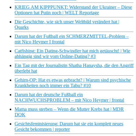
KRIEG AM KIPPPUNKT: Widerstand der Ukrainer – Diese
Optionen hat Putin noch | WELT Reportage
Die Geschichte, wie sich unser Weltbild verändert hat |
Quarks
Darum hat der Fußball ein SCHMERZMITTEL-Problem –
mit Nico Heymer I frontal
Catfishing: Ein Dating-Schwindler hat mich getäuscht! | Wie
abhängig sind wir vom Online-Dating? #3
Ein Tag mit der Journalistin Shatha Hanaysha, die den Angriff
überlebt hat
Gehirn-OP: Hat es etwas gebracht? | Warum sind psychische
Krankheiten noch immer ein Tabu? #10
Darum hat der deutsche Fußball ein
NACHWUCHSPROBLEM – mit Nico Heymer | frontal
Mama muss sterben – Wenn die Mutter Krebs hat | MDR
DOK
Gesichtsfeminisierung: Darum hat sie ein komplett neues
Gesicht bekommen | reporter