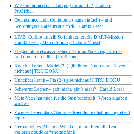
Wie funktioniert das Camping für nur 1€? | Galileo |
ProSieben
Quantenmechanik (funktioniert ganz einfach) – und
Schrödingers Katze freut sich 🐈 | Harald Lesch
LIVE: Curling im All: So funktioniert die DART-Mission! |
Harald Lesch, Marco Smolla, Richard Moissl
Fliegen ohne etwas zu sehen? Sabrina Papa zeigt wie das
funktioniert! | Galileo | ProSieben
Knochenkrebs – Muriel (23) gibt ihren Traum vom Tanzen
nicht auf | TRU DOKU
Unheilbar krank – Pia (24) gibt nicht auf I TRU DOKU
Schwarze Löcher – geht nicht, gibt’s nicht? | Harald Lesch
Mein Vater hat mich für die Stasi bespitzelt | Woran glauben
wir? #6
Zweites Leben dank Stammzellspende: Sie hat mich gerettet |
reporter
Germanwings-Absturz: Wiebke hat ihre Freundin Lea
verloren #trudoku #shorts #funk