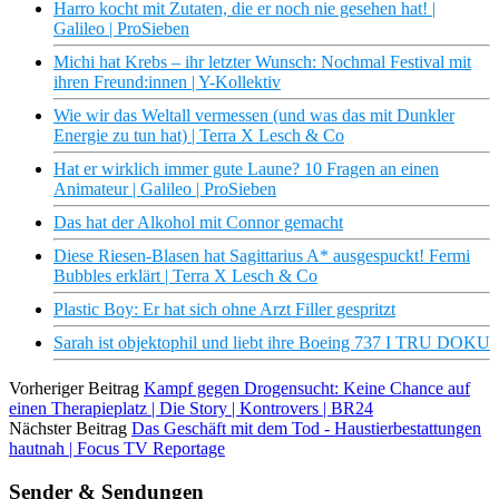
Harro kocht mit Zutaten, die er noch nie gesehen hat! |
Galileo | ProSieben
Michi hat Krebs – ihr letzter Wunsch: Nochmal Festival mit
ihren Freund:innen | Y-Kollektiv
Wie wir das Weltall vermessen (und was das mit Dunkler
Energie zu tun hat) | Terra X Lesch & Co
Hat er wirklich immer gute Laune? 10 Fragen an einen
Animateur | Galileo | ProSieben
Das hat der Alkohol mit Connor gemacht
Diese Riesen-Blasen hat Sagittarius A* ausgespuckt! Fermi
Bubbles erklärt | Terra X Lesch & Co
Plastic Boy: Er hat sich ohne Arzt Filler gespritzt
Sarah ist objektophil und liebt ihre Boeing 737 I TRU DOKU
Vorheriger Beitrag
Kampf gegen Drogensucht: Keine Chance auf
einen Therapieplatz | Die Story | Kontrovers | BR24
Nächster Beitrag
Das Geschäft mit dem Tod - Haustierbestattungen
hautnah | Focus TV Reportage
Sender & Sendungen