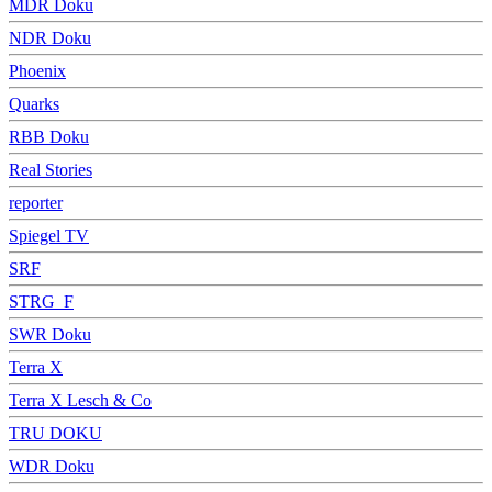
MDR Doku
NDR Doku
Phoenix
Quarks
RBB Doku
Real Stories
reporter
Spiegel TV
SRF
STRG_F
SWR Doku
Terra X
Terra X Lesch & Co
TRU DOKU
WDR Doku