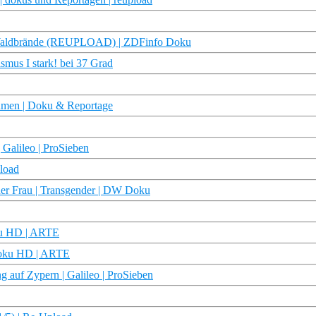
Waldbrände (REUPLOAD) | ZDFinfo Doku
ismus I stark! bei 37 Grad
ehmen | Doku & Reportage
| Galileo | ProSieben
pload
ner Frau | Transgender | DW Doku
oku HD | ARTE
 Doku HD | ARTE
ng auf Zypern | Galileo | ProSieben