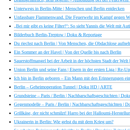
Unterwegs in Berlin-Mitte | Menschen und Berlin entdecken
Unfassbare Flammenwand. Die Feuerwehr im Kampf gegen 
„Bei mir gibt es keine Filter!“: So sieht Yannis die Welt mit Aut
Bilderbuch Berlin-Treptow | Doku & Reportage
Du riechst nach Berlin | Von Menschen, die Obdachlose aufn
Ein Sommer an der Havel | Von der Quelle bis nach Berlin
Sauerstoffmangel bei der Arbeit in der höchsten Stadt der Welt 
Union Berlin und seine Fans | Eisern in der ersten Liga | Re-U
Ich bin in Berlin geboren – Ein Mann mit den Erinnerungen ei
Berlin – Geheimoperation Tunnel | Doku HD | ARTE
Grundsteine – Paris / Berlin | Nachbarschaftsgeschichten | D
Gegenmodelle – Paris / Berlin | Nachbarschaftsgeschichten |
Grillkäse, der nicht schmilzt! Harro bei der Halloumi-Herstellu
Ukrainerin in Berlin: Wie gehst du mit dem Krieg um?