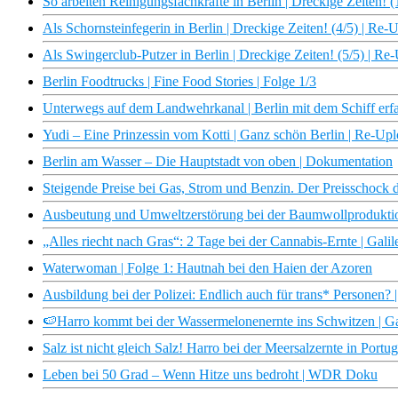
So arbeiten Reinigungsfachkräfte in Berlin | Dreckige Zeiten! 
Als Schornsteinfegerin in Berlin | Dreckige Zeiten! (4/5) | Re-
Als Swingerclub-Putzer in Berlin | Dreckige Zeiten! (5/5) | Re
Berlin Foodtrucks | Fine Food Stories | Folge 1/3
Unterwegs auf dem Landwehrkanal | Berlin mit dem Schiff erf
Yudi – Eine Prinzessin vom Kotti | Ganz schön Berlin | Re-Up
Berlin am Wasser – Die Hauptstadt von oben | Dokumentation
Steigende Preise bei Gas, Strom und Benzin. Der Preisschock
Ausbeutung und Umweltzerstörung bei der Baumwollprodukti
„Alles riecht nach Gras“: 2 Tage bei der Cannabis-Ernte | Galil
Waterwoman | Folge 1: Hautnah bei den Haien der Azoren
Ausbildung bei der Polizei: Endlich auch für trans* Personen? |
🍉Harro kommt bei der Wassermelonenernte ins Schwitzen | Ga
Salz ist nicht gleich Salz! Harro bei der Meersalzernte in Portug
Leben bei 50 Grad – Wenn Hitze uns bedroht | WDR Doku