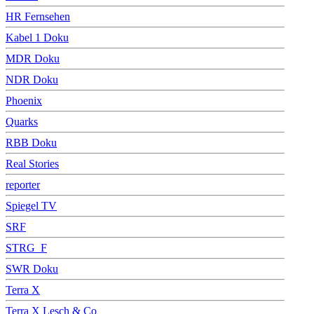
HR Fernsehen
Kabel 1 Doku
MDR Doku
NDR Doku
Phoenix
Quarks
RBB Doku
Real Stories
reporter
Spiegel TV
SRF
STRG_F
SWR Doku
Terra X
Terra X Lesch & Co