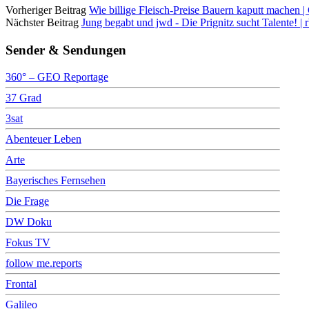
Vorheriger Beitrag
Wie billige Fleisch-Preise Bauern kaputt machen
Nächster Beitrag
Jung begabt und jwd - Die Prignitz sucht Talente! | 
Sender & Sendungen
360° – GEO Reportage
37 Grad
3sat
Abenteuer Leben
Arte
Bayerisches Fernsehen
Die Frage
DW Doku
Fokus TV
follow me.reports
Frontal
Galileo