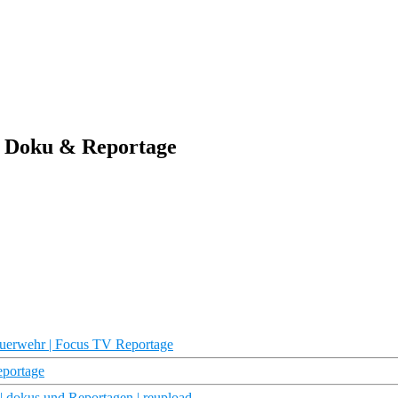
 | Doku & Reportage
Feuerwehr | Focus TV Reportage
eportage
| dokus und Reportagen | reupload