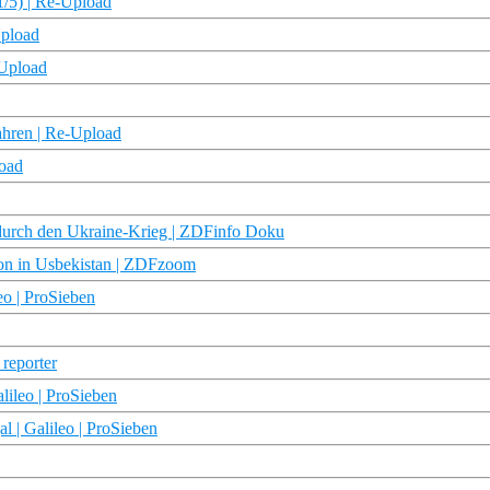
(1/5) | Re-Upload
Upload
-Upload
ahren | Re-Upload
load
 durch den Ukraine-Krieg | ZDFinfo Doku
on in Usbekistan | ZDFzoom
eo | ProSieben
 reporter
lileo | ProSieben
al | Galileo | ProSieben