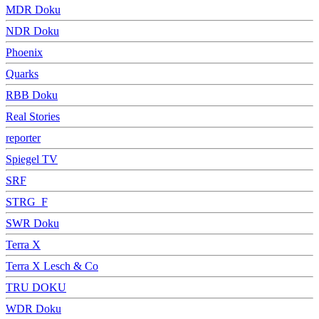
MDR Doku
NDR Doku
Phoenix
Quarks
RBB Doku
Real Stories
reporter
Spiegel TV
SRF
STRG_F
SWR Doku
Terra X
Terra X Lesch & Co
TRU DOKU
WDR Doku