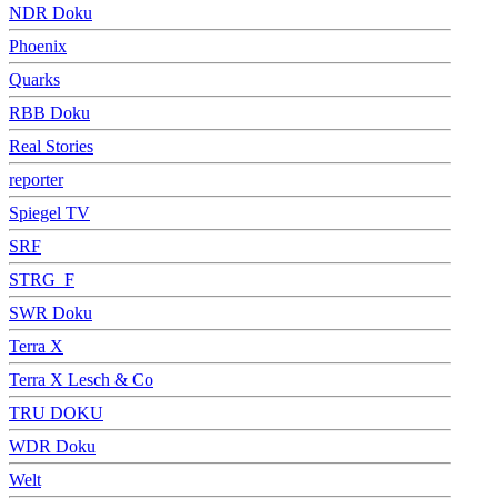
NDR Doku
Phoenix
Quarks
RBB Doku
Real Stories
reporter
Spiegel TV
SRF
STRG_F
SWR Doku
Terra X
Terra X Lesch & Co
TRU DOKU
WDR Doku
Welt