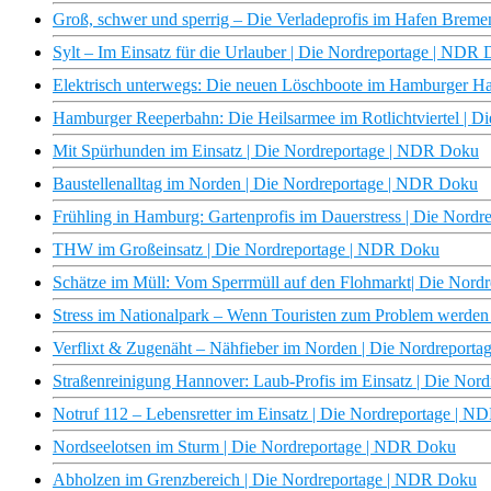
Groß, schwer und sperrig – Die Verladeprofis im Hafen Brem
Sylt – Im Einsatz für die Urlauber | Die Nordreportage | NDR
Elektrisch unterwegs: Die neuen Löschboote im Hamburger H
Hamburger Reeperbahn: Die Heilsarmee im Rotlichtviertel | 
Mit Spürhunden im Einsatz | Die Nordreportage | NDR Doku
Baustellenalltag im Norden | Die Nordreportage | NDR Doku
Frühling in Hamburg: Gartenprofis im Dauerstress | Die Nord
THW im Großeinsatz | Die Nordreportage | NDR Doku
Schätze im Müll: Vom Sperrmüll auf den Flohmarkt| Die Nor
Stress im Nationalpark – Wenn Touristen zum Problem werde
Verflixt & Zugenäht – Nähfieber im Norden | Die Nordreport
Straßenreinigung Hannover: Laub-Profis im Einsatz | Die No
Notruf 112 – Lebensretter im Einsatz | Die Nordreportage | 
Nordseelotsen im Sturm | Die Nordreportage | NDR Doku
Abholzen im Grenzbereich | Die Nordreportage | NDR Doku