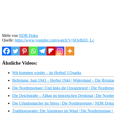
Mehr von
NDR Doku
Quelle:
https://www.youtube.com/watch?v=hOefhJ2j_Lc
Ähnliche Videos:
Wir kommen wieder – im Herbst! I Quarks
Befreiung, Juni 1943 – Herbst 1944 | Widerstand – Die Résist
Die Nordreportage: Und links die Ozeanriesen! | Die Nordrep
Die Deichstraße – Alltag im historischen Denkmal | Die Nord
Die Urlaubsmacher im Stress | Die Nordreportage | NDR Doku
Traditionssegler: Die Abenteuer im Wind | Die Nordreportage