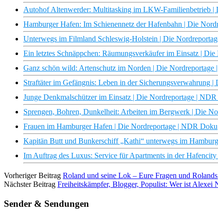
Autohof Altenwerder: Multitasking im LKW-Familienbetrieb 
Hamburger Hafen: Im Schienennetz der Hafenbahn | Die Nor
Unterwegs im Filmland Schleswig-Holstein | Die Nordreport
Ein letztes Schnäppchen: Räumungsverkäufer im Einsatz | Di
Ganz schön wild: Artenschutz im Norden | Die Nordreportag
Straftäter im Gefängnis: Leben in der Sicherungsverwahrung 
Junge Denkmalschützer im Einsatz | Die Nordreportage | ND
Sprengen, Bohren, Dunkelheit: Arbeiten im Bergwerk | Die N
Frauen im Hamburger Hafen | Die Nordreportage | NDR Doku
Kapitän Butt und Bunkerschiff „Kathi“ unterwegs im Hambur
Im Auftrag des Luxus: Service für Apartments in der Hafencit
Vorheriger Beitrag
Roland und seine Lok – Eure Fragen und Rolan
Nächster Beitrag
Freiheitskämpfer, Blogger, Populist: Wer ist Alexe
Sender & Sendungen