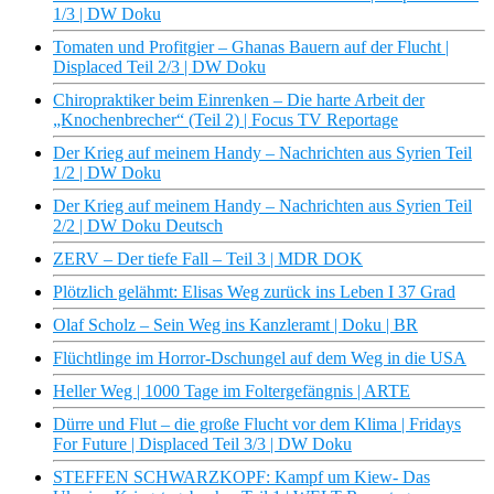
1/3 | DW Doku
Tomaten und Profitgier – Ghanas Bauern auf der Flucht |
Displaced Teil 2/3 | DW Doku
Chiropraktiker beim Einrenken – Die harte Arbeit der
„Knochenbrecher“ (Teil 2) | Focus TV Reportage
Der Krieg auf meinem Handy – Nachrichten aus Syrien Teil
1/2 | DW Doku
Der Krieg auf meinem Handy – Nachrichten aus Syrien Teil
2/2 | DW Doku Deutsch
ZERV – Der tiefe Fall – Teil 3 | MDR DOK
Plötzlich gelähmt: Elisas Weg zurück ins Leben I 37 Grad
Olaf Scholz – Sein Weg ins Kanzleramt | Doku | BR
Flüchtlinge im Horror-Dschungel auf dem Weg in die USA
Heller Weg | 1000 Tage im Foltergefängnis | ARTE
Dürre und Flut – die große Flucht vor dem Klima | Fridays
For Future | Displaced Teil 3/3 | DW Doku
STEFFEN SCHWARZKOPF: Kampf um Kiew- Das