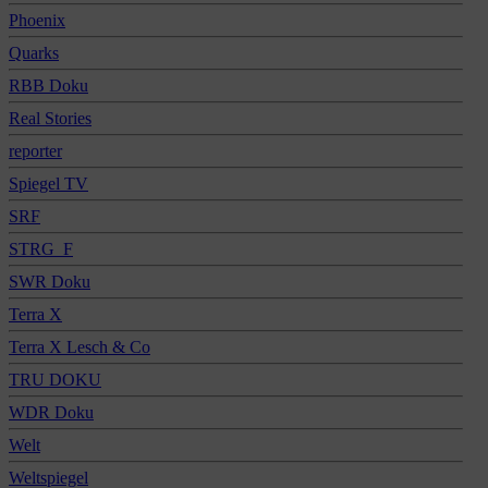
Phoenix
Quarks
RBB Doku
Real Stories
reporter
Spiegel TV
SRF
STRG_F
SWR Doku
Terra X
Terra X Lesch & Co
TRU DOKU
WDR Doku
Welt
Weltspiegel