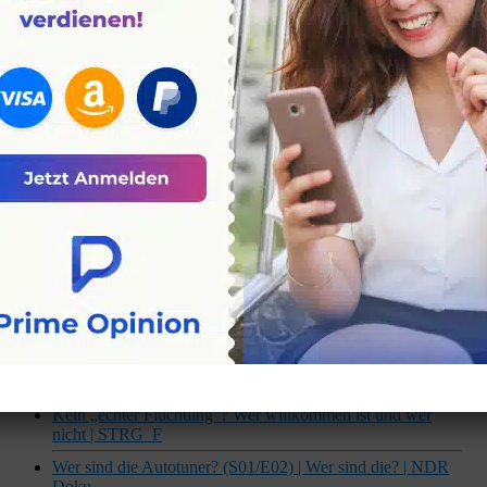
unsere Gesundheit bedroht | ZDFinfo Doku
Musizierende brechen ein Tabu – Karriere auf Kosten der
Gesundheit | Reporter | SRF
Wie Gefangene für ihre Gesundheit kämpfen | Y-Kollektiv
Auf die Art des Stresses kommt’s an. #quarks #gesundheit
#science
Atemtherapie Richtig atmen hilft der Gesundheit | Doku
Visite | NDR 2024
Verkauf verboten, Konsum legal? #quarks #gesundheit
#lachgas
Unser Immunsystem – Wächter der Gesundheit | Doku HD
| ARTE
Roboter vs Meisterhand: Wer schlingt die besseren
Brezeln? | Galileo | ProSieben
Gen Z vs. Boomer: Wer ist schuld am Fachkräftemangel?
Kein „echter Flüchtling“? Wer willkommen ist und wer
nicht | STRG_F
Wer sind die Autotuner? (S01/E02) | Wer sind die? | NDR
Doku