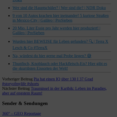
Wer sind die Hauptschüler? | Wer sind die? | NDR Doku
9 von 10 Autos krachen hier ineinander! 5 kuriose Straßen
in Mexico-City | Galileo | ProSieben
20 Mio. Liter Essig pro Jahr werden hier produziert! |
Galileo | ProSieben
Wurden hier BEWEISE für Leben gefunden? 🔍 | Terra X
Lesch & Co #TerraX
Na, würdest du hier gerne mal Probe liegen? 😅
Thunfisch, Knoblauch oder Hackfleisch-Eis? Hier gibt es
die skurrilsten Eissorten der Welt!
Vorheriger Beitrag
Pia hat einen IQ über 130 I 37 Grad
#storyofmylife #shorts
Nächster Beitrag
Trauminsel in der Karibik: Leben im Paradies,
aber auf engstem Raum!
Sender & Sendungen
360° – GEO Reportage