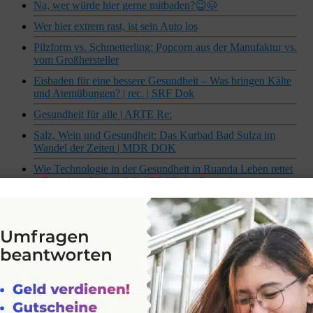
Na, wer würde hier gerne mitbaden?😉🐶
Wer hier extrem rast, ist sein Auto los
Pilzform vs. Schmetterling: Popcorn aus der Manufaktur vs.
vom Großhersteller
Eisbaden für eine bessere Gesundheit – Was bringen Kälte
und Atemübungen? | rec. | SRF Dok
Gesundheit für alle | ARTE Re:
Salz, Wein und Gesundheit: Das Kurbad Bad Sulza im
Wandel der Zeiten | MDR DOK
Wie Technologie in der Gesundheit in Ruanda Leben rettet
– Founders‘ Valley (2/3) | DW Doku Deutsch
Bringt digitale Medizin tatsächlich mehr Gesundheit? |
Medizin 4.0 | Dokus und Reportagen
Road Rage: Wie Trucker ihre & DEINE Gesundheit
gefährden – mit Tobi Schlegl & Jana Vetter I frontal
Eine Schwester ist gut für deine mentale Gesundheit |
ZDFinfo
Vom Wundermaterial zum Umwelt-Killer: Wie Plastik