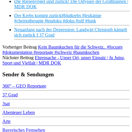
Die Riesenvögel sind zurück! Die Odyssee der Großtrappen |
MDR DOK
Der Krebs kommt zurück#blutkrebs #leukämie
#chemotherapie #trudoku #doku #zdf #funk
Neuanfang nach der Depression: Landwirt Christoph kämpft
sich zurück I 37 Grad
Vorheriger Beitrag
Kein Baumkuchen für die Schweiz.. #focustv
#dokumentation #reportage #schweiz #baumkuchen
Nächster Beitrag
Ehrensache - Unser Ort, unser Einsatz | Ju Jutsu,
Sport und Vielfalt | MDR DOK
Sender & Sendungen
360° – GEO Reportage
37 Grad
3sat
Abenteuer Leben
Arte
Bayerisches Fernsehen