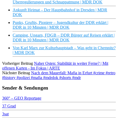
Überregulierungen und Schnappatmung | MDR DOK
Ankunft Heimat – Der Hauptbahnhof in Dresden | MDR
DOK
Punks, Gruftis, Pioniere – Jugendkultur der DDR erklärt |
DDR in 10 Minuten | MDR DOK
Camping, Ungarn, FDGB – DDR Bürger auf Reisen erklärt |
DDR in 10 Minuten | MDR DOK
Von Karl Marx zur Kulturhauptstadt – Was geht in Chemnitz?
| MDR DOK
Vorheriger Beitrag
Naher Osten: Stabilität in weiter Ferne? | Mit
offenen Karten - Im Fokus | ARTE
Nächster Beitrag
Nach dem Mauerfall: Mafia in Erfurt #crime #retro
#history #polizei #mafia #mdrdok #shorts #mdr
Sender & Sendungen
360° – GEO Reportage
37 Grad
3sat