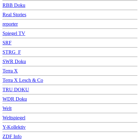
RBB Doku
Real Stories
reporter
Spiegel TV
SRF
STRG_F
SWR Doku
Terra X
Terra X Lesch & Co
TRU DOKU
WDR Doku
Welt
Weltspiegel
Y-Kollektiv
ZDF Info