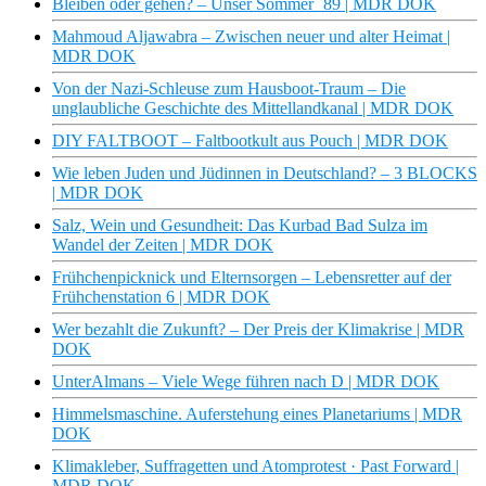
Bleiben oder gehen? – Unser Sommer ´89 | MDR DOK
Mahmoud Aljawabra – Zwischen neuer und alter Heimat |
MDR DOK
Von der Nazi-Schleuse zum Hausboot-Traum – Die
unglaubliche Geschichte des Mittellandkanal | MDR DOK
DIY FALTBOOT – Faltbootkult aus Pouch | MDR DOK
Wie leben Juden und Jüdinnen in Deutschland? – 3 BLOCKS
| MDR DOK
Salz, Wein und Gesundheit: Das Kurbad Bad Sulza im
Wandel der Zeiten | MDR DOK
Frühchenpicknick und Elternsorgen – Lebensretter auf der
Frühchenstation 6 | MDR DOK
Wer bezahlt die Zukunft? – Der Preis der Klimakrise | MDR
DOK
UnterAlmans – Viele Wege führen nach D | MDR DOK
Himmelsmaschine. Auferstehung eines Planetariums | MDR
DOK
Klimakleber, Suffragetten und Atomprotest · Past Forward |
MDR DOK