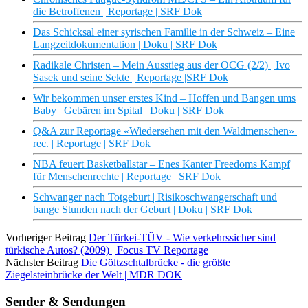
die Betroffenen | Reportage | SRF Dok
Das Schicksal einer syrischen Familie in der Schweiz – Eine
Langzeitdokumentation | Doku | SRF Dok
Radikale Christen – Mein Ausstieg aus der OCG (2/2) | Ivo
Sasek und seine Sekte | Reportage |SRF Dok
Wir bekommen unser erstes Kind – Hoffen und Bangen ums
Baby | Gebären im Spital | Doku | SRF Dok
Q&A zur Reportage «Wiedersehen mit den Waldmenschen» |
rec. | Reportage | SRF Dok
NBA feuert Basketballstar – Enes Kanter Freedoms Kampf
für Menschenrechte | Reportage | SRF Dok
Schwanger nach Totgeburt | Risikoschwangerschaft und
bange Stunden nach der Geburt | Doku | SRF Dok
Vorheriger Beitrag
Der Türkei-TÜV - Wie verkehrssicher sind
türkische Autos? (2009) | Focus TV Reportage
Nächster Beitrag
Die Göltzschtalbrücke - die größte
Ziegelsteinbrücke der Welt | MDR DOK
Sender & Sendungen