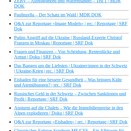
ZERV – Auftragsmord und Waffenhandel – Teil 1 | MDR
DOK
Paulinzella – Der Schatz im Wald | MDR DOK
Q&A zur Reportage «Image Models» | rec. | Reportage | SRF
Dok
Putins Angriff auf die Ukraine | Russland-Experte Christof
Franzen in Moskau | Reportage | SRF Dok
Frauen und Finanzen – Von Scheidung, Rentenlücke und
Armut | Doku | SRF Dok
Das Bangen um die Liebsten | Ukrainer:innen in der Schweiz
| Ukraine-Krieg | rec. | SRF Dok
Eisbaden für eine bessere Gesundheit – Was bringen Kälte
und Atemübungen? | rec. | SRF Dok
Russisches Geld in der Schweiz – Zwischen Sanktionen und
Profit | Reportage | SRF Dok
Ansturm auf die Chalets – Wie die Immobilienpreise in den
Alpen explodieren | Doku | SRF Dok
Q&A zur Reportage «Eisbaden» | rec. | Reportage | SRF Dok
Chronisches Fatigue-Syndrom ME/CFS – Ein Albtraum für