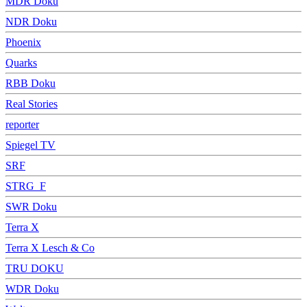
MDR Doku
NDR Doku
Phoenix
Quarks
RBB Doku
Real Stories
reporter
Spiegel TV
SRF
STRG_F
SWR Doku
Terra X
Terra X Lesch & Co
TRU DOKU
WDR Doku