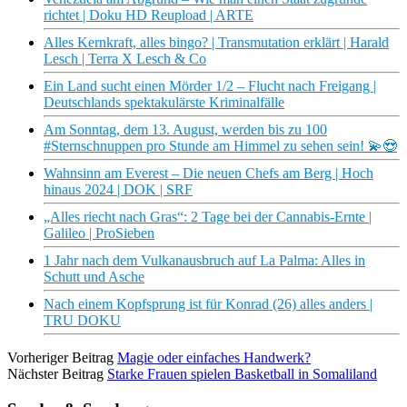
richtet | Doku HD Reupload | ARTE
Alles Kernkraft, alles bingo? | Transmutation erklärt | Harald
Lesch | Terra X Lesch & Co
Ein Land sucht einen Mörder 1/2 – Flucht nach Freigang |
Deutschlands spektakulärste Kriminalfälle
Am Sonntag, dem 13. August, werden bis zu 100
#Sternschnuppen pro Stunde am Himmel zu sehen sein! 💫😍
Wahnsinn am Everest – Die neuen Chefs am Berg | Hoch
hinaus 2024 | DOK | SRF
„Alles riecht nach Gras“: 2 Tage bei der Cannabis-Ernte |
Galileo | ProSieben
1 Jahr nach dem Vulkanausbruch auf La Palma: Alles in
Schutt und Asche
Nach einem Kopfsprung ist für Konrad (26) alles anders |
TRU DOKU
Vorheriger Beitrag
Magie oder einfaches Handwerk?
Nächster Beitrag
Starke Frauen spielen Basketball in Somaliland