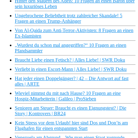
Hinter den Mauern des Adels: 10 Fragen an einen Baron über
sein luxuriöses Leben
Ungebrochene Beliebtheit trotz zahlreicher Skandale! 5
Fragen an einen Trump-Anhänger
Von Al-Qaida zum Anti-Terror-Aktivisten: 8 Fragen an einen
Ex-Islamisten
„Wurdest du schon mal angegriffen?“ 10 Fragen an einen
Pfandsammler
Braucht Liebe einen Fetisch? | Alles Liebe! | SWR Doku
Verliebt in einen Escort-Mann | Alles Liebe! | SWR Doku
Hat jeder einen Doppelgänger? | 42 – Die Antwort auf fast
alles | ARTE
Wieviel nimmst du mit nach Hause? 10 Fragen an eine
Hospiz-Mitarbeiterin | Galileo | ProSieben
Senioren am Steuer: Braucht es einen Eignungstest? | Die
Story | Kontrovers | BR24
Kein Stress vor dem Urlaub! hier sind Dos und Don’ts am
Flughafen für einen entspannten Start
Venezuela am Abgrund – Wie man einen Staat zugrunde