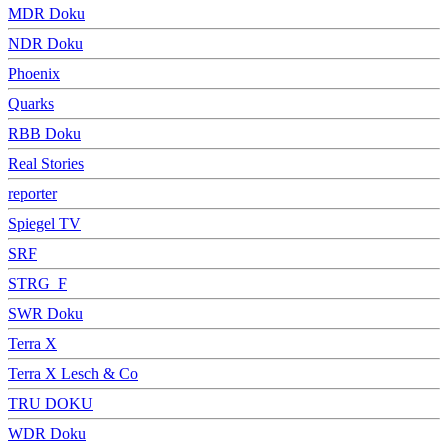
MDR Doku
NDR Doku
Phoenix
Quarks
RBB Doku
Real Stories
reporter
Spiegel TV
SRF
STRG_F
SWR Doku
Terra X
Terra X Lesch & Co
TRU DOKU
WDR Doku