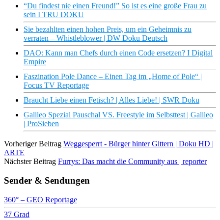
“Du findest nie einen Freund!” So ist es eine große Frau zu
sein I TRU DOKU
Sie bezahlten einen hohen Preis, um ein Geheimnis zu
verraten – Whistleblower | DW Doku Deutsch
DAO: Kann man Chefs durch einen Code ersetzen? I Digital
Empire
Faszination Pole Dance – Einen Tag im „Home of Pole“ |
Focus TV Reportage
Braucht Liebe einen Fetisch? | Alles Liebe! | SWR Doku
Galileo Spezial Pauschal VS. Freestyle im Selbsttest | Galileo
| ProSieben
Vorheriger Beitrag
Weggesperrt - Bürger hinter Gittern | Doku HD |
ARTE
Nächster Beitrag
Furrys: Das macht die Community aus | reporter
Sender & Sendungen
360° – GEO Reportage
37 Grad