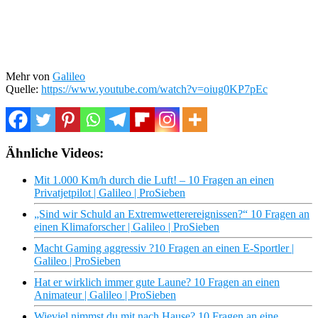
Mehr von
Galileo
Quelle:
https://www.youtube.com/watch?v=oiug0KP7pEc
Ähnliche Videos:
Mit 1.000 Km/h durch die Luft! – 10 Fragen an einen
Privatjetpilot | Galileo | ProSieben
„Sind wir Schuld an Extremwetterereignissen?“ 10 Fragen an
einen Klimaforscher | Galileo | ProSieben
Macht Gaming aggressiv ?10 Fragen an einen E-Sportler |
Galileo | ProSieben
Hat er wirklich immer gute Laune? 10 Fragen an einen
Animateur | Galileo | ProSieben
Wieviel nimmst du mit nach Hause? 10 Fragen an eine