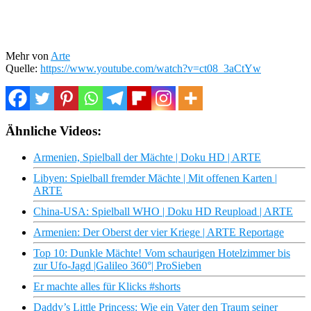
Mehr von
Arte
Quelle:
https://www.youtube.com/watch?v=ct08_3aCtYw
Ähnliche Videos:
Armenien, Spielball der Mächte | Doku HD | ARTE
Libyen: Spielball fremder Mächte | Mit offenen Karten |
ARTE
China-USA: Spielball WHO | Doku HD Reupload | ARTE
Armenien: Der Oberst der vier Kriege | ARTE Reportage
Top 10: Dunkle Mächte! Vom schaurigen Hotelzimmer bis
zur Ufo-Jagd |Galileo 360°| ProSieben
Er machte alles für Klicks #shorts
Daddy’s Little Princess: Wie ein Vater den Traum seiner