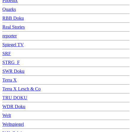
Phoenix
Quarks
RBB Doku
Real Stories
reporter
Spiegel TV
SRF
STRG_F
SWR Doku
Terra X
Terra X Lesch & Co
TRU DOKU
WDR Doku
Welt
Weltspiegel