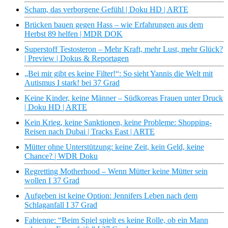
Scham, das verborgene Gefühl | Doku HD | ARTE
Brücken bauen gegen Hass – wie Erfahrungen aus dem
Herbst 89 helfen | MDR DOK
Superstoff Testosteron – Mehr Kraft, mehr Lust, mehr Glück?
| Preview | Dokus & Reportagen
„Bei mir gibt es keine Filter!“: So sieht Yannis die Welt mit
Autismus I stark! bei 37 Grad
Keine Kinder, keine Männer – Südkoreas Frauen unter Druck
| Doku HD | ARTE
Kein Krieg, keine Sanktionen, keine Probleme: Shopping-
Reisen nach Dubai | Tracks East | ARTE
Mütter ohne Unterstützung: keine Zeit, kein Geld, keine
Chance? | WDR Doku
Regretting Motherhood – Wenn Mütter keine Mütter sein
wollen I 37 Grad
Aufgeben ist keine Option: Jennifers Leben nach dem
Schlaganfall I 37 Grad
Fabienne: “Beim Spiel spielt es keine Rolle, ob ein Mann