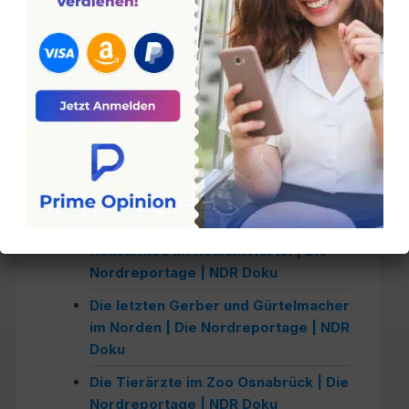
Groß, schwer und sperrig – Die
Verladeprofis im Hafen Bremen | Die
Nordreportage | NDR Doku
Sylt – Im Einsatz für die Urlauber |
Die Nordreportage | NDR Doku
Elektrisch unterwegs: Die neuen
Löschboote im Hamburger Hafen |
Die Nordreportage | NDR Doku
Hamburger Reeperbahn: Die
Heilsarmee im Rotlichtviertel | Die
Nordreportage | NDR Doku
Die letzten Gerber und Gürtelmacher
im Norden | Die Nordreportage | NDR
Doku
Die Tierärzte im Zoo Osnabrück | Die
Nordreportage | NDR Doku