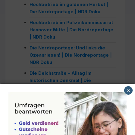
Hochbetrieb im goldenen Herbst |
Die Nordreportage | NDR Doku
Hochbetrieb im Polizeikommissariat
Hannover Mitte | Die Nordreportage
| NDR Doku
Die Nordreportage: Und links die
Ozeanriesen! | Die Nordreportage |
NDR Doku
Die Deichstraße – Alltag im
historischen Denkmal | Die
Nordreportage | NDR Doku
×
Die Urlaubsmacher im Stress | Die
Nordreportage | NDR Doku
Traditionssegler: Die Abenteuer im
Wind | Die Nordreportage | NDR
Doku