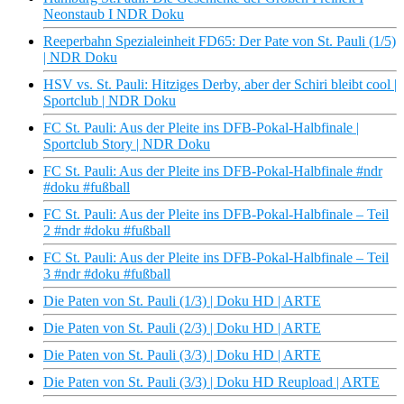
Neonstaub I NDR Doku
Reeperbahn Spezialeinheit FD65: Der Pate von St. Pauli (1/5)
| NDR Doku
HSV vs. St. Pauli: Hitziges Derby, aber der Schiri bleibt cool |
Sportclub | NDR Doku
FC St. Pauli: Aus der Pleite ins DFB-Pokal-Halbfinale |
Sportclub Story | NDR Doku
FC St. Pauli: Aus der Pleite ins DFB-Pokal-Halbfinale #ndr
#doku #fußball
FC St. Pauli: Aus der Pleite ins DFB-Pokal-Halbfinale – Teil
2 #ndr #doku #fußball
FC St. Pauli: Aus der Pleite ins DFB-Pokal-Halbfinale – Teil
3 #ndr #doku #fußball
Die Paten von St. Pauli (1/3) | Doku HD | ARTE
Die Paten von St. Pauli (2/3) | Doku HD | ARTE
Die Paten von St. Pauli (3/3) | Doku HD | ARTE
Die Paten von St. Pauli (3/3) | Doku HD Reupload | ARTE