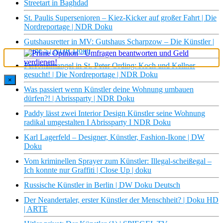
Streetart in Baghdad
St. Paulis Supersenioren – Kiez-Kicker auf großer Fahrt | Die
Nordreportage | NDR Doku
Gutshausretter in MV: Gutshaus Scharpzow – Die Künstler |
Folge 5 | NDR Doku
Personalmangel in St. Peter Ording: Koch und Kellner
gesucht! | Die Nordreportage | NDR Doku
×
Was passiert wenn Künstler deine Wohnung umbauen
dürfen?! | Abrissparty | NDR Doku
Paddy lässt zwei Interior Design Künstler seine Wohnung
radikal umgestalten I Abrissparty I NDR Doku
Karl Lagerfeld – Designer, Künstler, Fashion-Ikone | DW
Doku
Vom kriminellen Sprayer zum Künstler: Illegal-scheißegal –
Ich konnte nur Graffiti | Close Up | doku
Russische Künstler in Berlin | DW Doku Deutsch
Der Neandertaler, erster Künstler der Menschheit? | Doku HD
| ARTE