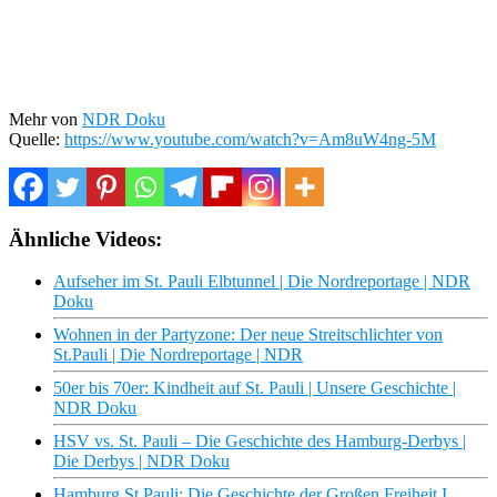
Mehr von
NDR Doku
Quelle:
https://www.youtube.com/watch?v=Am8uW4ng-5M
Ähnliche Videos:
Aufseher im St. Pauli Elbtunnel | Die Nordreportage | NDR
Doku
Wohnen in der Partyzone: Der neue Streitschlichter von
St.Pauli | Die Nordreportage | NDR
50er bis 70er: Kindheit auf St. Pauli | Unsere Geschichte |
NDR Doku
HSV vs. St. Pauli – Die Geschichte des Hamburg-Derbys |
Die Derbys | NDR Doku
Hamburg St.Pauli: Die Geschichte der Großen Freiheit I