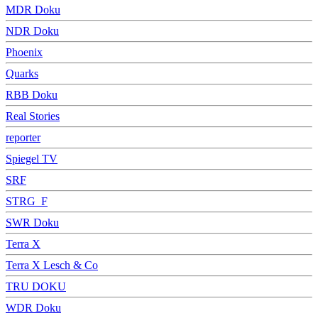
MDR Doku
NDR Doku
Phoenix
Quarks
RBB Doku
Real Stories
reporter
Spiegel TV
SRF
STRG_F
SWR Doku
Terra X
Terra X Lesch & Co
TRU DOKU
WDR Doku