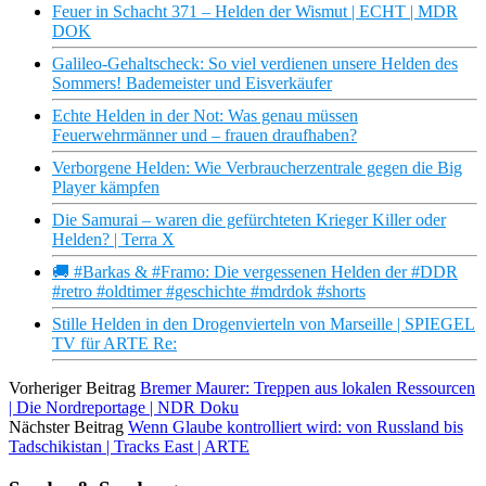
Feuer in Schacht 371 – Helden der Wismut | ECHT | MDR
DOK
Galileo-Gehaltscheck: So viel verdienen unsere Helden des
Sommers! Bademeister und Eisverkäufer
Echte Helden in der Not: Was genau müssen
Feuerwehrmänner und – frauen draufhaben?
Verborgene Helden: Wie Verbraucherzentrale gegen die Big
Player kämpfen
Die Samurai – waren die gefürchteten Krieger Killer oder
Helden? | Terra X
🚚 #Barkas & #Framo: Die vergessenen Helden der #DDR
#retro #oldtimer #geschichte #mdrdok #shorts
Stille Helden in den Drogenvierteln von Marseille | SPIEGEL
TV für ARTE Re:
Vorheriger Beitrag
Bremer Maurer: Treppen aus lokalen Ressourcen
| Die Nordreportage | NDR Doku
Nächster Beitrag
Wenn Glaube kontrolliert wird: von Russland bis
Tadschikistan | Tracks East | ARTE